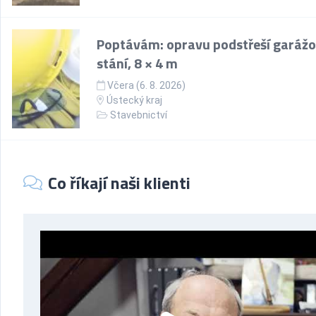
Poptávám: opravu podstřeší garáž
stání, 8 × 4 m
Včera (6. 8. 2026)
Ústecký kraj
Stavebnictví
Co říkají naši klienti