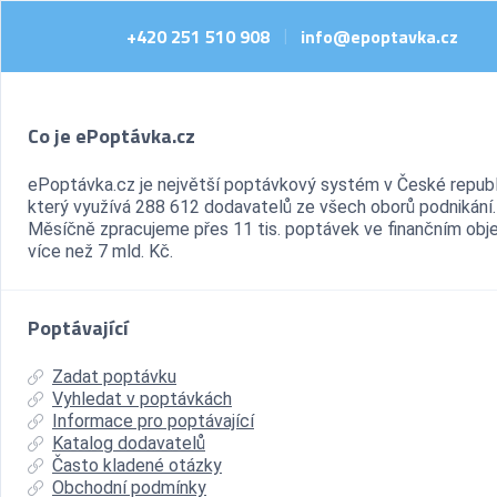
+420 251 510 908
info@epoptavka.cz
|
Co je ePoptávka.cz
ePoptávka.cz je největší poptávkový systém v České republ
který využívá 288 612 dodavatelů ze všech oborů podnikání.
Měsíčně zpracujeme přes 11 tis. poptávek ve finančním ob
více než 7 mld. Kč.
Poptávající
Zadat poptávku
Vyhledat v poptávkách
Informace pro poptávající
Katalog dodavatelů
Často kladené otázky
Obchodní podmínky