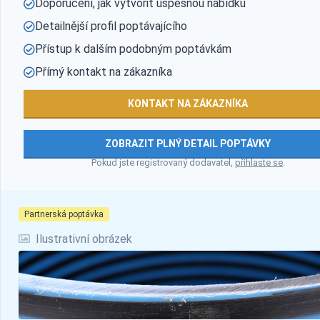
Doporučení, jak vytvořit úspěšnou nabídku
Detailnější profil poptávajícího
Přístup k dalším podobným poptávkám
Přímý kontakt na zákazníka
KONTAKT NA ZÁKAZNÍKA
ZOBRAZIT PLNÝ DETAIL POPTÁVKY
Pokud jste registrovaný dodavatel,
přihlaste se
.
Partnerská poptávka
Ilustrativní obrázek