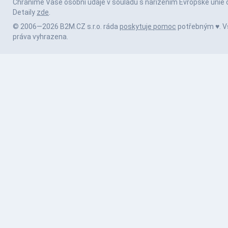
Chráníme Vaše osobní údaje v souladu s nařízením Evropské unie 
Detaily
zde
.
© 2006—2026 B2M.CZ s.r.o. ráda
poskytuje pomoc
potřebným ♥️. 
práva vyhrazena.