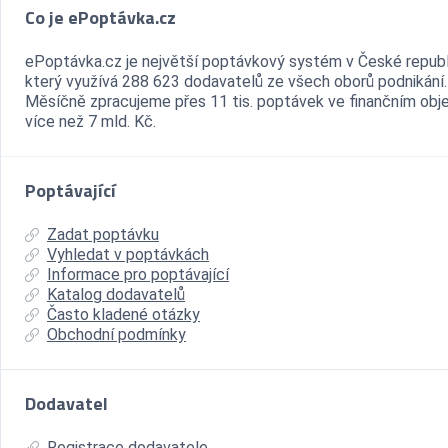
Co je ePoptávka.cz
ePoptávka.cz je největší poptávkový systém v České republ
který využívá 288 623 dodavatelů ze všech oborů podnikání.
Měsíčně zpracujeme přes 11 tis. poptávek ve finančním ob
více než 7 mld. Kč.
Poptávající
Zadat poptávku
Vyhledat v poptávkách
Informace pro poptávající
Katalog dodavatelů
Často kladené otázky
Obchodní podmínky
Dodavatel
Registrace dodavatele