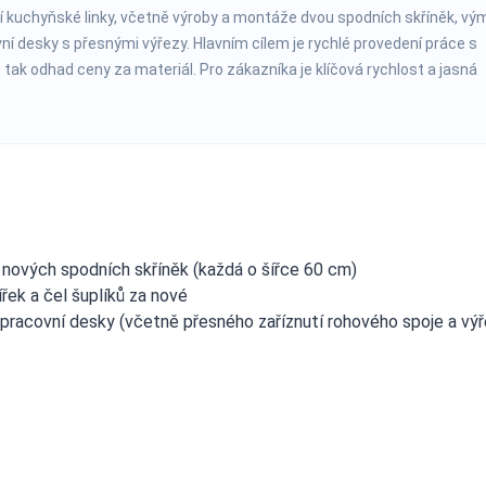
ní kuchyňské linky, včetně výroby a montáže dvou spodních skříněk, v
vní desky s přesnými výřezy. Hlavním cílem je rychlé provedení práce s
 tak odhad ceny za materiál. Pro zákazníka je klíčová rychlost a jasná
u nových spodních skříněk (každá o šířce 60 cm)
řek a čel šuplíků za nové
pracovní desky (včetně přesného zaříznutí rohového spoje a vý