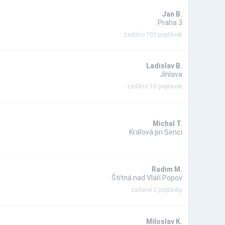
Jan B.
Praha 3
zadáno 102 poptávek
Ladislav B.
Jihlava
zadáno 10 poptávek
Michal T.
Kráľová pri Senci
Radim M.
Štítná nad Vláří Popov
zadané 3 poptávky
Miloslav K.