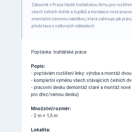
Zákazník v Praze hledá truhlářskou firmu pro rozšíře
všech čelních dvířek a šuplíků a instalace nové praco
orientační cenovou nabídkou, která zahrnuje jak práci,
představa o celkových nákladech.
Poptávka: truhlářské práce
Popis:
- poptávám rozšíření linky: výroba a montáž dvo
- kompletní výměnu všech stávajících čelních dví
- pracovní desku demontáž staré a montáž nové 
pro dřez/varnou desku)
Množství/rozměr:
- 2 m × 1,5 m
Lokalita: