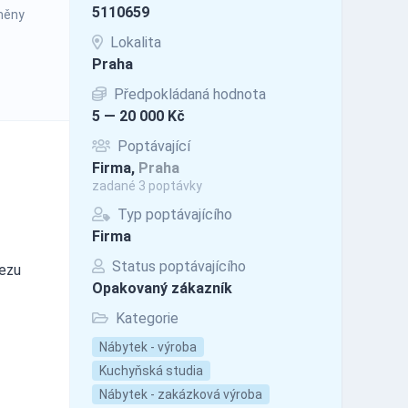
5110659
ýměny
Lokalita
Praha
Předpokládaná hodnota
5 — 20 000 Kč
Poptávající
Firma,
Praha
zadané 3 poptávky
Typ poptávajícího
Firma
Status poptávajícího
řezu
Opakovaný zákazník
Kategorie
Nábytek - výroba
Kuchyňská studia
Nábytek - zakázková výroba