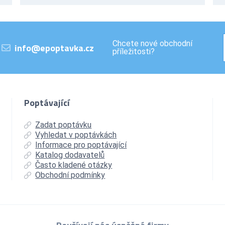
Chcete nové obchodní
info@epoptavka.cz
příležitosti?
Poptávající
Zadat poptávku
Vyhledat v poptávkách
Informace pro poptávající
Katalog dodavatelů
Často kladené otázky
Obchodní podmínky