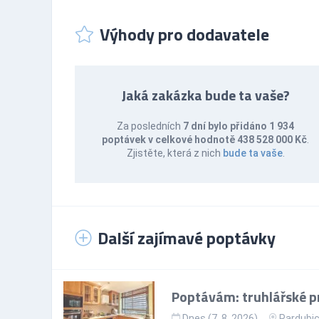
Výhody pro dodavatele
Jaká zakázka bude ta vaše?
Za posledních
7 dní bylo přidáno 1 934
poptávek v celkové hodnotě 438 528 000 Kč
.
Zjistěte, která z nich
bude ta vaše
.
Další zajímavé poptávky
Poptávám: truhlářské p
Dnes (7. 8. 2026)
Pardubic