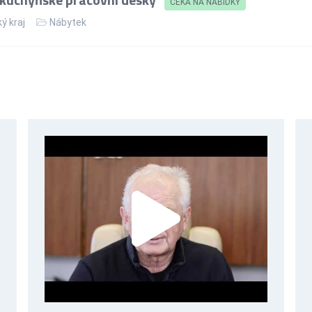
ČEKÁ NA NABÍDKY
ý kraj
Nábytek