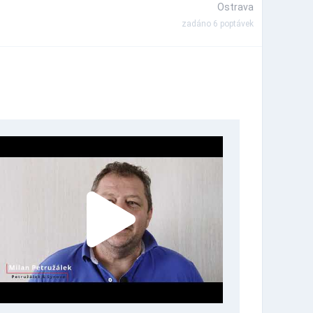
Ostrava
zadáno 6 poptávek