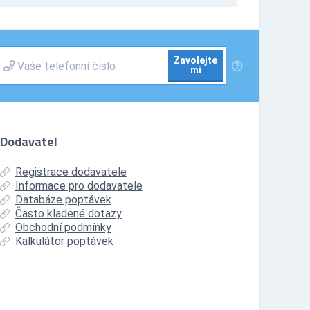
Zavolejte
mi
Dodavatel
Registrace dodavatele
Informace pro dodavatele
Databáze poptávek
Často kladené dotazy
Obchodní podmínky
Kalkulátor poptávek