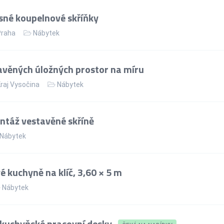
né koupelnové skříňky
Praha
Nábytek
věných úložných prostor na míru
raj Vysočina
Nábytek
táž vestavěné skříně
Nábytek
é kuchyně na klíč, 3,60 × 5 m
Nábytek
 kuchyňské pracovní desky