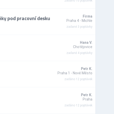
zadáno 10 poptávek
íňky pod pracovní desku
Firma
Praha 4 - Michle
zadané 3 poptávky
Hana V.
Chotějovice
zadané 4 poptávky
Petr K.
Praha 1 - Nové Město
zadáno 12 poptávek
Petr K.
Praha
zadáno 12 poptávek