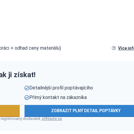
 práci + odhad ceny materiálu)
Více in
k ji získat!
Detailnější profil poptávajícího
Přímý kontakt na zákazníka
ZOBRAZIT PLNÝ DETAIL POPTÁVKY
 registrovaný dodavatel,
přihlaste se
.