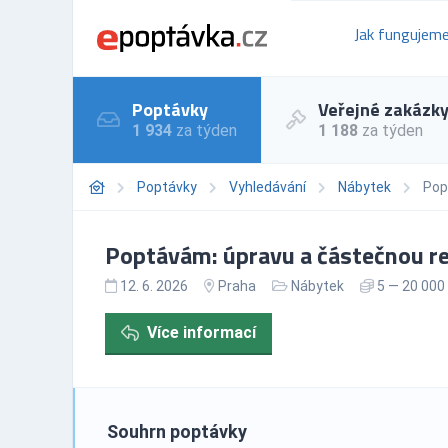
Jak fungujem
Poptávky
Veřejné zakázk
1 934
za týden
1 188
za týden
Poptávky
Vyhledávání
Nábytek
Pop
Poptávám: úpravu a částečnou re
12. 6. 2026
Praha
Nábytek
5 — 20 000
Více informací
Souhrn poptávky