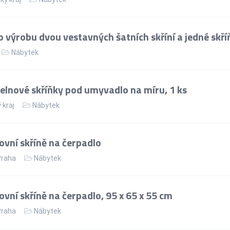
 výrobu dvou vestavných šatních skříní a jedné skř
Nábytek
lnové skříňky pod umyvadlo na míru, 1 ks
 kraj
Nábytek
vní skříně na čerpadlo
Praha
Nábytek
ní skříně na čerpadlo, 95 x 65 x 55 cm
Praha
Nábytek