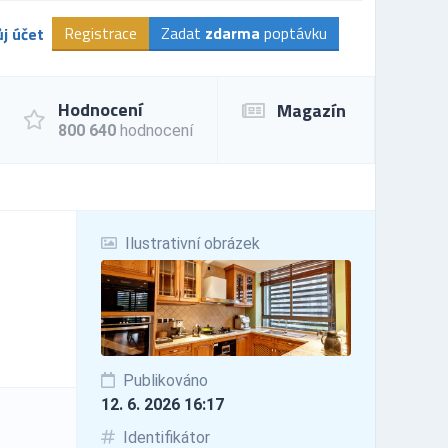
Registrace
Zadat
zdarma
poptávku
j účet
Hodnocení
Magazín
800 640
hodnocení
Ilustrativní obrázek
Publikováno
12. 6. 2026 16:17
Identifikátor