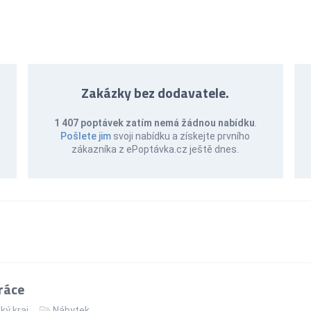
Zakázky bez dodavatele.
1 407 poptávek zatím nemá žádnou nabídku
.
Pošlete jim
svoji nabídku a získejte prvního
zákazníka z ePoptávka.cz ještě dnes.
ráce
ký kraj
Nábytek