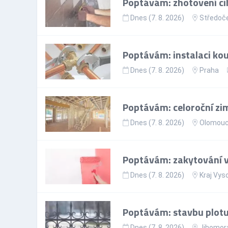
Poptávám: zhotovení ci
Dnes (7. 8. 2026)
Středoče
Poptávám: instalaci ko
Dnes (7. 8. 2026)
Praha
Poptávám: celoroční zim
Dnes (7. 8. 2026)
Olomouck
Poptávám: zakytování vš
Dnes (7. 8. 2026)
Kraj Vys
Poptávám: stavbu plotu
Dnes (7. 8. 2026)
Jihomora