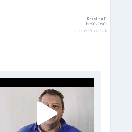
Karolína F.
Králův Dvůr
zadáno 10 poptávek