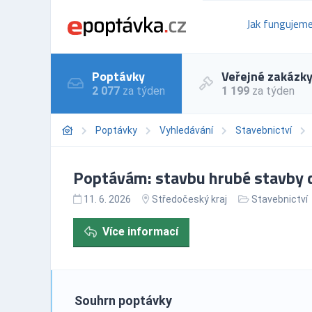
Jak fungujem
Poptávky
Veřejné zakázk
2 077
za týden
1 199
za týden
Poptávky
Vyhledávání
Stavebnictví
Poptávám: stavbu hrubé stavby
11. 6. 2026
Středočeský kraj
Stavebnictví
Více informací
Souhrn poptávky