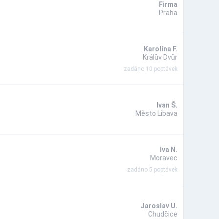
Firma
Praha
Karolína F.
Králův Dvůr
zadáno 10 poptávek
Ivan Š.
Město Libava
Iva N.
Moravec
zadáno 5 poptávek
Jaroslav U.
Chudčice