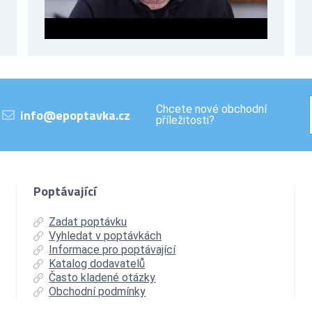
Chcete nové obchodní
info@epoptavka.cz
příležitosti?
Poptávající
Zadat poptávku
Vyhledat v poptávkách
Informace pro poptávající
Katalog dodavatelů
Často kladené otázky
Obchodní podmínky