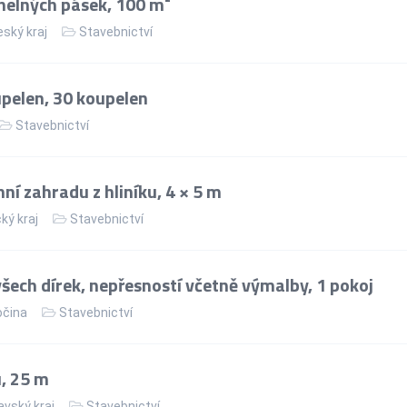
helných pásek, 100 m²
ský kraj
Stavebnictví
upelen, 30 koupelen
Stavebnictví
ní zahradu z hliníku, 4 × 5 m
ý kraj
Stavebnictví
ech dírek, nepřesností včetně výmalby, 1 pokoj
očina
Stavebnictví
, 25 m
vský kraj
Stavebnictví