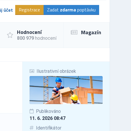
Registrace
Zadat
zdarma
poptávku
j účet
Hodnocení
Magazín
800 979
hodnocení
Ilustrativní obrázek
Publikováno
11. 6. 2026 08:47
Identifikátor