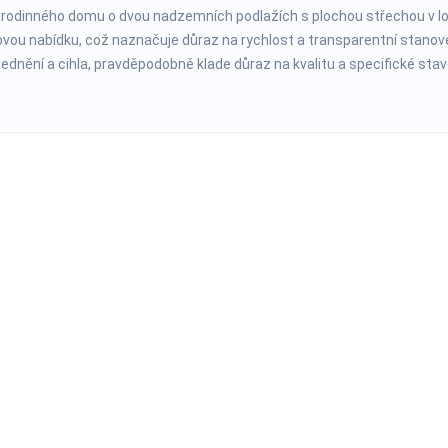
 rodinného domu o dvou nadzemních podlažích s plochou střechou v lo
enovou nabídku, což naznačuje důraz na rychlost a transparentní stanov
ednění a cihla, pravděpodobně klade důraz na kvalitu a specifické sta