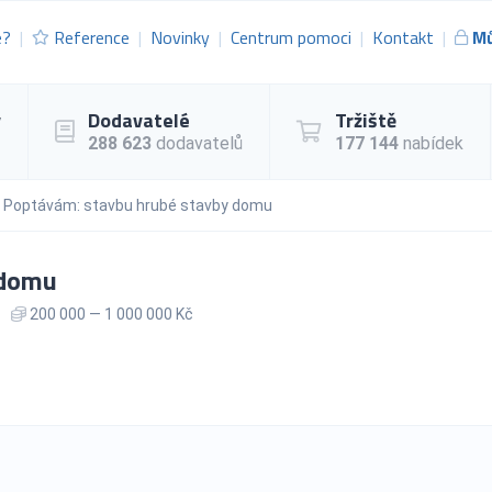
e?
Reference
Novinky
Centrum pomoci
Kontakt
Mů
y
Dodavatelé
Tržiště
288 623
dodavatelů
177 144
nabídek
Poptávám: stavbu hrubé stavby domu
 domu
200 000 — 1 000 000 Kč