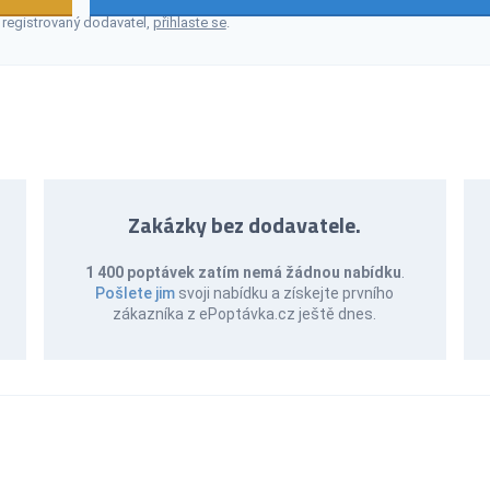
 registrovaný dodavatel,
přihlaste se
.
Zakázky bez dodavatele.
1 400 poptávek zatím nemá žádnou nabídku
.
Pošlete jim
svoji nabídku a získejte prvního
zákazníka z ePoptávka.cz ještě dnes.