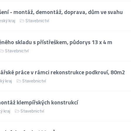
ení - montáž, demontáž, doprava, dům ve svahu
ský kraj
Stavebnictví
ného skladu s přístřeškem, půdorys 13 x 4 m
Stavebnictví
řské práce v rámci rekonstrukce podkroví, 80m2
ký kraj
Stavebnictví
ontáž klempířských konstrukcí
ý kraj
Stavebnictví