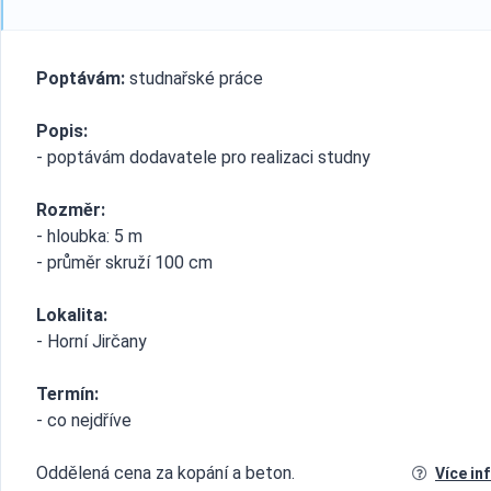
Poptávám:
studnařské práce
Popis:
- poptávám dodavatele pro realizaci studny
Rozměr:
- hloubka: 5 m
- průměr skruží 100 cm
Lokalita:
- Horní Jirčany
Termín:
- co nejdříve
Oddělená cena za kopání a beton.
Více in