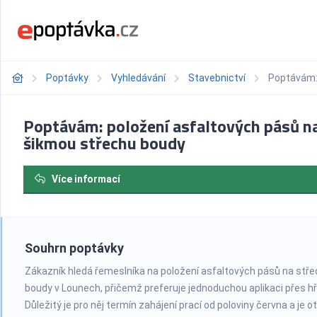
Poptávky
Vyhledávání
Stavebnictví
Poptávám: 
Poptávám: položení asfaltových pásů n
šikmou střechu boudy
Více informací
Souhrn poptávky
Zákazník hledá řemeslníka na položení asfaltových pásů na stř
boudy v Lounech, přičemž preferuje jednoduchou aplikaci přes h
Důležitý je pro něj termín zahájení prací od poloviny června a je o