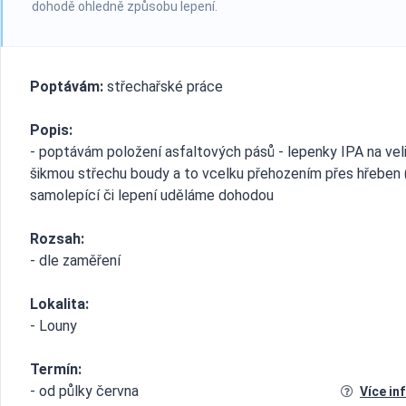
dohodě ohledně způsobu lepení.
Poptávám:
střechařské práce
Popis:
- poptávám položení asfaltových pásů - lepenky IPA na vel
šikmou střechu boudy a to vcelku přehozením přes hřeben 
samolepící či lepení uděláme dohodou
Rozsah:
- dle zaměření
Lokalita:
- Louny
Termín:
- od půlky června
Více in