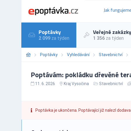
Jak fungujem
Poptávky
Veřejné zakázk
2 099
za týden
1 356
za týden
Poptávky
Vyhledávání
Stavebnictví
Poptávám: pokládku dřevěné tera
11. 6. 2026
Kraj Vysočina
Stavebnictví
Poptávka je ukončena. Poptávající již nalezl dodava