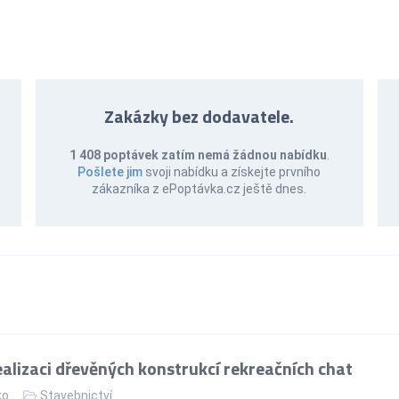
Zakázky bez dodavatele.
1 408 poptávek zatím nemá žádnou nabídku
.
Pošlete jim
svoji nabídku a získejte prvního
zákazníka z ePoptávka.cz ještě dnes.
alizaci dřevěných konstrukcí rekreačních chat
ko
Stavebnictví