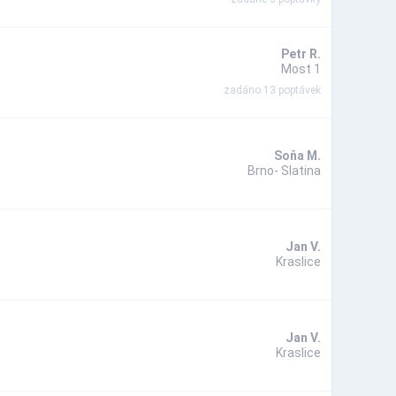
Petr R.
Most 1
zadáno 13 poptávek
Soňa M.
Brno- Slatina
Jan V.
Kraslice
Jan V.
Kraslice