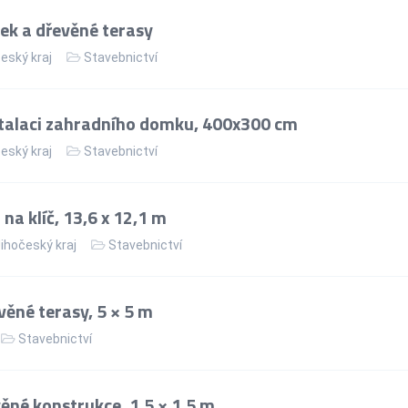
ek a dřevěné terasy
eský kraj
Stavebnictví
talaci zahradního domku, 400x300 cm
eský kraj
Stavebnictví
a klíč, 13,6 x 12,1 m
ihočeský kraj
Stavebnictví
věné terasy, 5 × 5 m
Stavebnictví
né konstrukce, 1,5 × 1,5 m