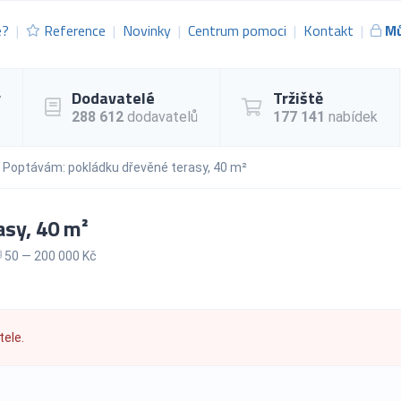
e?
Reference
Novinky
Centrum pomoci
Kontakt
Mů
y
Dodavatelé
Tržiště
288 612
dodavatelů
177 141
nabídek
Poptávám: pokládku dřevěné terasy, 40 m²
sy, 40 m²
50 — 200 000 Kč
tele.