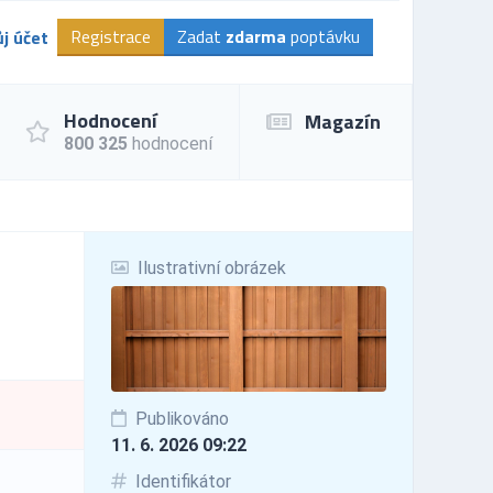
Registrace
Zadat
zdarma
poptávku
j účet
Hodnocení
Magazín
800 325
hodnocení
Ilustrativní obrázek
Publikováno
11. 6. 2026 09:22
Identifikátor