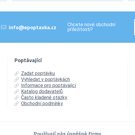
Chcete nové obchodní
info@epoptavka.cz
příležitosti?
Poptávající
Zadat poptávku
Vyhledat v poptávkách
Informace pro poptávající
Katalog dodavatelů
Často kladené otázky
Obchodní podmínky
Používají nás úspěšné firmy