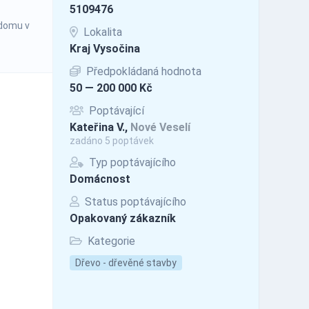
5109476
 domu v
Lokalita
Kraj Vysočina
Předpokládaná hodnota
50 — 200 000 Kč
Poptávající
Kateřina V.,
Nové Veselí
zadáno 5 poptávek
Typ poptávajícího
Domácnost
Status poptávajícího
Opakovaný zákazník
Kategorie
Dřevo - dřevěné stavby