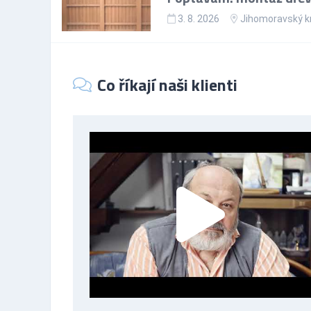
3. 8. 2026
Jihomoravský k
Co říkají naši klienti