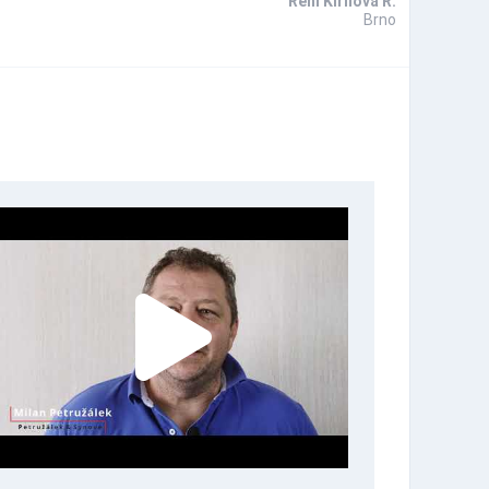
Reni Kirilova R.
Brno