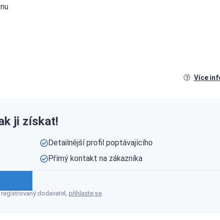
énu
Více in
k ji získat!
Detailnější profil poptávajícího
Přímý kontakt na zákazníka
 registrovaný dodavatel,
přihlaste se
.