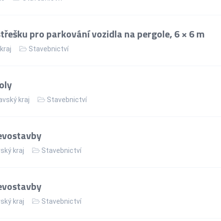
střešku pro parkování vozidla na pergole, 6 × 6 m
kraj
Stavebnictví
oly
vský kraj
Stavebnictví
evostavby
ský kraj
Stavebnictví
evostavby
ský kraj
Stavebnictví