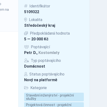
o
Identifikátor
zem na
5109322
Lokalita
Středočeský kraj
Předpokládaná hodnota
5 — 20 000 Kč
Poptávající
Petr D.,
Kostomlaty
Typ poptávajícího
Domácnost
Status poptávajícího
Nový na platformě
Kategorie
Stavební inženýrství - projekční
služby
Projektová činnost - projekční