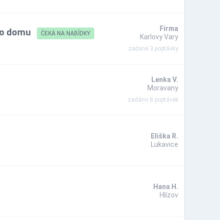
ého domu
Firma
ČEKÁ NA NABÍDKY
Karlovy Vary
zadané 3 poptávky
Lenka V.
Moravany
zadáno 8 poptávek
Eliška R.
Lukavice
Hana H.
Hlízov