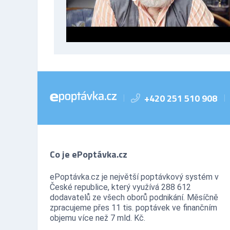
+420 251 510 908
|
|
Co je ePoptávka.cz
ePoptávka.cz je největší poptávkový systém v
České republice, který využívá 288 612
dodavatelů ze všech oborů podnikání. Měsíčně
zpracujeme přes 11 tis. poptávek ve finančním
objemu více než 7 mld. Kč.