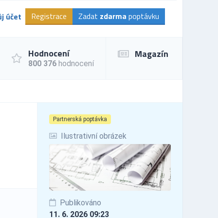
Registrace
Zadat
zdarma
poptávku
j účet
Hodnocení
Magazín
800 376
hodnocení
Partnerská poptávka
Ilustrativní obrázek
Publikováno
11. 6. 2026 09:23