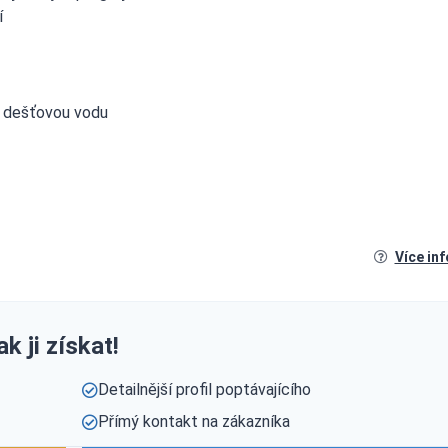
í
o dešťovou vodu
Více in
k ji získat!
Detailnější profil poptávajícího
Přímý kontakt na zákazníka