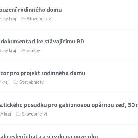
souzení rodinného domu
ský kraj
Stavebnictví
 dokumentaci ke stávajícímu RD
ský kraj
Služby
zor pro projekt rodinného domu
 kraj
Stavebnictví
atického posudku pro gabionovou opěrnou zeď, 30
ý kraj
Stavebnictví
zakreslení chaty a vjezdu na pozemku