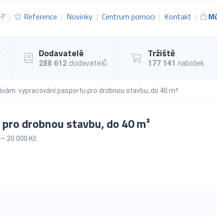
e?
Reference
Novinky
Centrum pomoci
Kontakt
Mů
y
Dodavatelé
Tržiště
288 612
dodavatelů
177 141
nabídek
vám: vypracování pasportu pro drobnou stavbu, do 40 m²
pro drobnou stavbu, do 40 m²
— 20 000 Kč