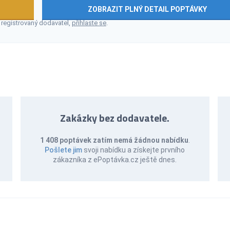
ZOBRAZIT PLNÝ DETAIL POPTÁVKY
 registrovaný dodavatel,
přihlaste se
.
Zakázky bez dodavatele.
1 408 poptávek zatím nemá žádnou nabídku
.
Pošlete jim
svoji nabídku a získejte prvního
zákazníka z ePoptávka.cz ještě dnes.