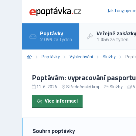
Jak fungujem
Poptávky
Veřejné zakázk
2 099
za týden
1 356
za týden
Poptávky
Vyhledávání
Služby
Poptá
Poptávám: vypracování pasportu 
11. 6. 2026
Středočeský kraj
Služby
5 
Více informací
Souhrn poptávky