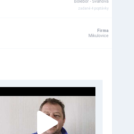
Boleboř - Svahová
zadané 4 poptávky
Firma
Mikulovice