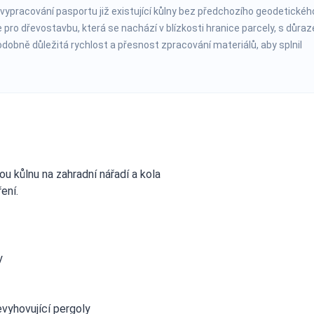
vypracování pasportu již existující kůlny bez předchozího geodetickéh
ro dřevostavbu, která se nachází v blízkosti hranice parcely, s důra
dobně důležitá rychlost a přesnost zpracování materiálů, aby splnil
ou kůlnu na zahradní nářadí a kola
ení.
y
vyhovující pergoly