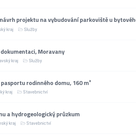
návrh projektu na vybudování parkoviště u bytov
ský kraj
Služby
 dokumentaci, Moravany
vský kraj
Služby
 pasportu rodinného domu, 160 m²
ký kraj
Stavebnictví
nu a hydrogeologický průzkum
ský kraj
Stavebnictví