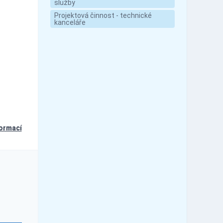
služby
Projektová činnost - technické
kanceláře
formací