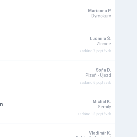
Marianna P.
Dymokury
Ludmila Š.
Zlonice
zadáno 7 poptávek
Soňa D.
Plzeň - Újezd
zadáno 6 poptávek
 m
Michal K.
Semily
zadáno 13 poptávek
Vladimír K.