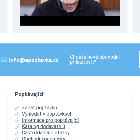
Chcete nové obchodní
info@epoptavka.cz
příležitosti?
Poptávající
Zadat poptávku
Vyhledat v poptávkách
Informace pro poptávající
Katalog dodavatelů
Často kladené otázky
Obchodní podmínky