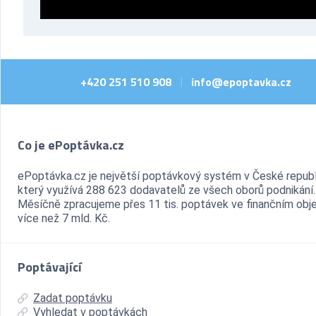
+420 251 510 908
info@epoptavka.cz
|
Co je ePoptávka.cz
ePoptávka.cz je největší poptávkový systém v České republ
který využívá 288 623 dodavatelů ze všech oborů podnikání.
Měsíčně zpracujeme přes 11 tis. poptávek ve finančním ob
více než 7 mld. Kč.
Poptávající
Zadat poptávku
Vyhledat v poptávkách