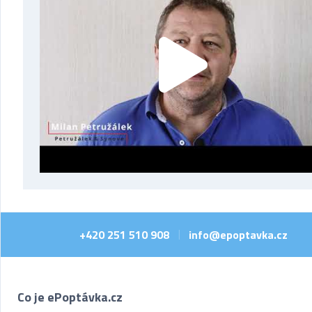
+420 251 510 908
info@epoptavka.cz
|
Co je ePoptávka.cz