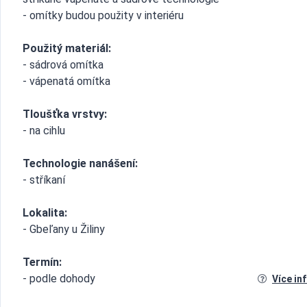
- omítky budou použity v interiéru
Použitý materiál:
- sádrová omítka
- vápenatá omítka
Tloušťka vrstvy:
- na cihlu
Technologie nanášení:
- stříkaní
Lokalita:
- Gbeľany u Žiliny
Termín:
- podle dohody
Více in