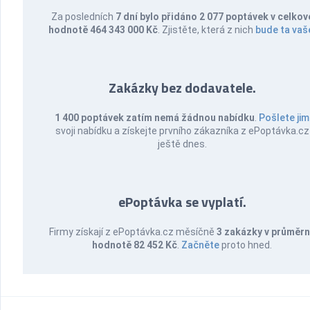
Za posledních
7 dní bylo přidáno 2 077 poptávek v celkov
hodnotě 464 343 000 Kč
. Zjistěte, která z nich
bude ta vaš
Zakázky bez dodavatele.
1 400 poptávek zatím nemá žádnou nabídku
.
Pošlete jim
svoji nabídku a získejte prvního zákazníka z ePoptávka.cz
ještě dnes.
ePoptávka se vyplatí.
Firmy získají z ePoptávka.cz měsíčně
3 zakázky v průměr
hodnotě 82 452 Kč
.
Začněte
proto hned.