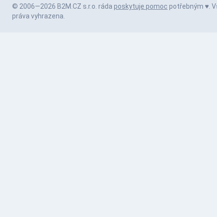
© 2006—2026 B2M.CZ s.r.o. ráda
poskytuje pomoc
potřebným ♥️. 
práva vyhrazena.