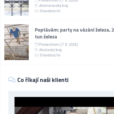
Předevčírem (7. 8. 2026)
Jihomoravský kraj
Stavebnictví
Poptávám: party na vázání železa, 
tun železa
Předevčírem (7. 8. 2026)
Jihočeský kraj
Stavebnictví
Co říkají naši klienti