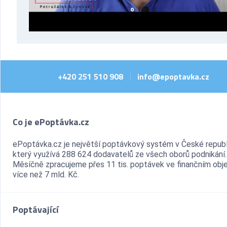
+420 251 510 908
info@epoptavka.cz
|
Co je ePoptávka.cz
ePoptávka.cz je největší poptávkový systém v České republ
který využívá 288 624 dodavatelů ze všech oborů podnikání.
Měsíčně zpracujeme přes 11 tis. poptávek ve finančním ob
více než 7 mld. Kč.
Poptávající