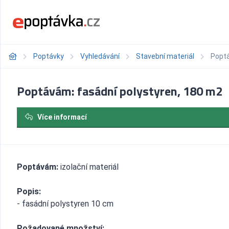
Poptávky
Vyhledávání
Stavební materiál
Poptá
Poptávám: fasádní polystyren, 180 m2
Více informací
Poptávám:
izolační materiál
Popis:
- fasádní polystyren 10 cm
Požadované množství: