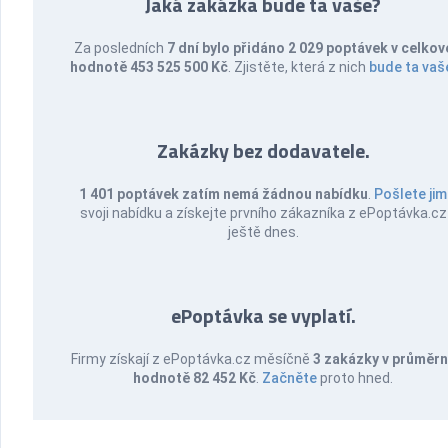
Jaká zakázka bude ta vaše?
Za posledních
7 dní bylo přidáno 2 029 poptávek v celkov
hodnotě 453 525 500 Kč
. Zjistěte, která z nich
bude ta vaš
Zakázky bez dodavatele.
1 401 poptávek zatím nemá žádnou nabídku
.
Pošlete jim
svoji nabídku a získejte prvního zákazníka z ePoptávka.cz
ještě dnes.
ePoptávka se vyplatí.
Firmy získají z ePoptávka.cz měsíčně
3 zakázky v průměr
hodnotě 82 452 Kč
.
Začněte
proto hned.