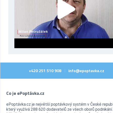
+420 251 510 908
info@epoptavka.cz
|
Co je ePoptávka.cz
ePoptávka.cz je největší poptávkový systém v České republ
který využívá 288 620 dodavatelů ze všech oborů podnikání.