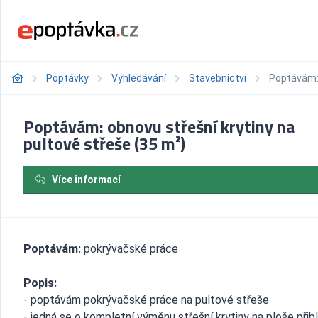
Poptávky
Vyhledávání
Stavebnictví
Poptávám: 
Poptávám: obnovu střešní krytiny na
pultové střeše (35 m²)
Více informací
Poptávám:
pokrývačské práce
Popis:
- poptávám pokrývačské práce na pultové střeše
- jedná se o kompletní výměnu střešní krytiny na ploše přib