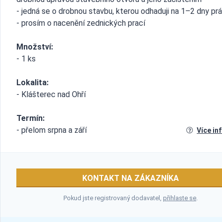
- jedná se o drobnou stavbu, kterou odhaduji na 1–2 dny pr
- prosím o nacenění zednických prací
Množství:
- 1 ks
Lokalita:
- Klášterec nad Ohří
Termín:
- přelom srpna a září
Více in
KONTAKT NA ZÁKAZNÍKA
Pokud jste registrovaný dodavatel,
přihlaste se
.