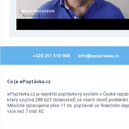
+420 251 510 908
info@epoptavka.cz
|
Co je ePoptávka.cz
ePoptávka.cz je největší poptávkový systém v České republ
který využívá 288 623 dodavatelů ze všech oborů podnikání.
Měsíčně zpracujeme přes 11 tis. poptávek ve finančním ob
více než 7 mld. Kč.