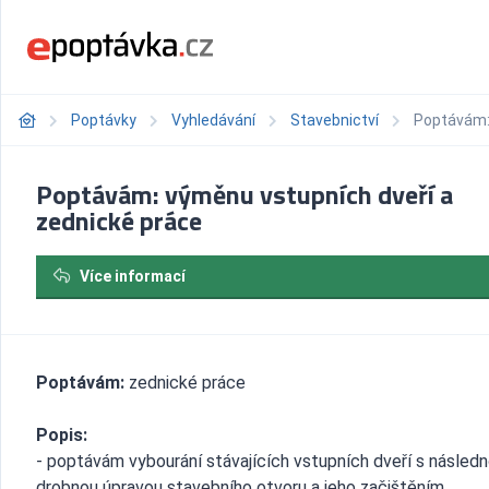
Poptávky
Vyhledávání
Stavebnictví
Poptávám: 
Poptávám: výměnu vstupních dveří a
zednické práce
Více informací
Poptávám:
zednické práce
Popis:
- poptávám vybourání stávajících vstupních dveří s násled
drobnou úpravou stavebního otvoru a jeho začištěním