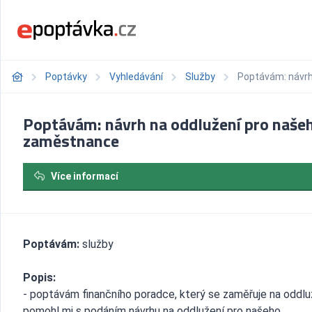
Poptávky
Vyhledávání
Služby
Poptávám: návrh
Poptávám: návrh na oddlužení pro naše
zaměstnance
Více informací
Poptávám:
služby
Popis:
- poptávám finančního poradce, který se zaměřuje na oddlu
pomohl mi s podáním návrhu na oddlužení pro našeho