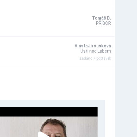
Tomáš B.
PŘÍBOR
VlastaJiroušková
Ústi nad Labem
zadáno 7 poptávek