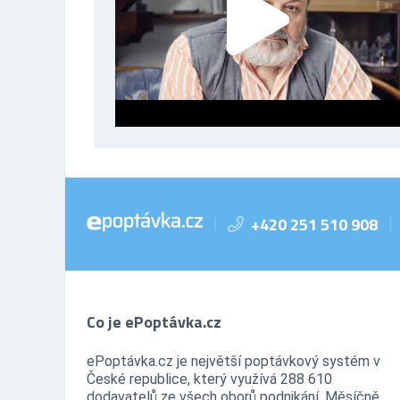
+420 251 510 908
|
|
Co je ePoptávka.cz
ePoptávka.cz je největší poptávkový systém v
České republice, který využívá 288 610
dodavatelů ze všech oborů podnikání. Měsíčně