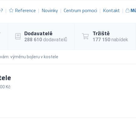
e?
Reference
Novinky
Centrum pomoci
Kontakt
Mů
y
Dodavatelé
Tržiště
288 610
dodavatelů
177 150
nabídek
vám: výměnu bojleru v kostele
tele
000 Kč