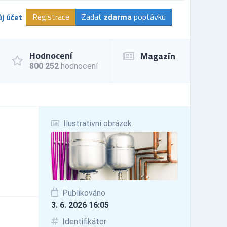
Registrace
Zadat
zdarma
poptávku
j účet
Hodnocení
Magazín
800 252
hodnocení
Ilustrativní obrázek
Publikováno
3. 6. 2026 16:05
Identifikátor