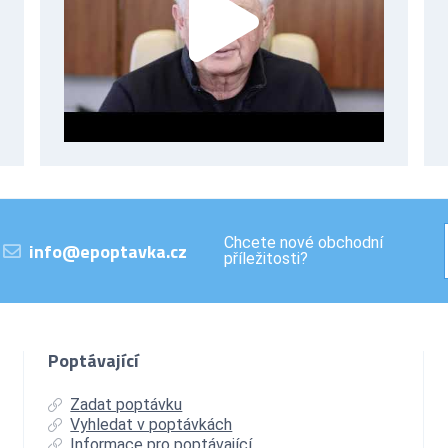
Chcete nové obchodní
info@epoptavka.cz
příležitosti?
Poptávající
Zadat poptávku
Vyhledat v poptávkách
Informace pro poptávající