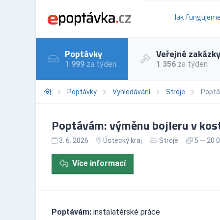
Jak fungujem
Poptávky
Veřejné zakázk
1 999
za týden
1 356
za týden
Poptávky
Vyhledávání
Stroje
Poptá
Poptávám: výměnu bojleru v kos
3. 6. 2026
Ústecký kraj
Stroje
5 — 20 
Více informací
Poptávám:
instalatérské práce