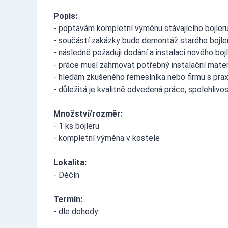
Popis:
- poptávám kompletní výměnu stávajícího bojleru
- součástí zakázky bude demontáž starého bojler
- následně požaduji dodání a instalaci nového bo
- práce musí zahrnovat potřebný instalační materi
- hledám zkušeného řemeslníka nebo firmu s praxí
- důležitá je kvalitně odvedená práce, spolehlivos
Množství/rozměr:
- 1 ks bojleru
- kompletní výměna v kostele
Lokalita:
- Děčín
Termín:
- dle dohody