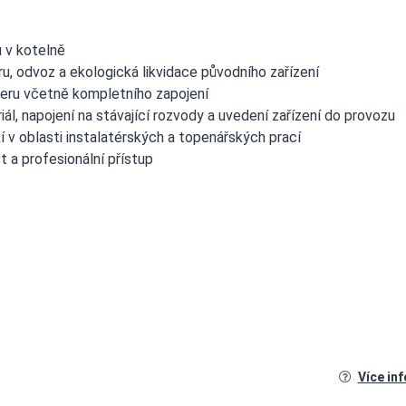
 v kotelně
u, odvoz a ekologická likvidace původního zařízení
jleru včetně kompletního zapojení
ál, napojení na stávající rozvody a uvedení zařízení do provozu
 v oblasti instalatérských a topenářských prací
t a profesionální přístup
Více in