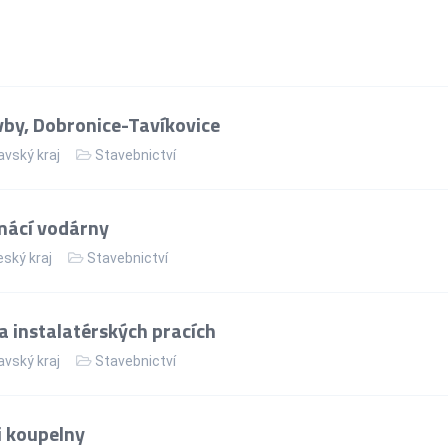
vby, Dobronice-Tavíkovice
vský kraj
Stavebnictví
mácí vodárny
ský kraj
Stavebnictví
 instalatérských pracích
vský kraj
Stavebnictví
i koupelny