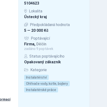
5104623
Lokalita
Ústecký kraj
Předpokládaná hodnota
5 — 20 000 Kč
Poptávající
Firma,
Děčín
zadáno 9 poptávek
Status poptávajícího
Opakovaný zákazník
Kategorie
Instalatérství
Ohřívače vody, kotle, bojlery
Instalatérské práce
formací