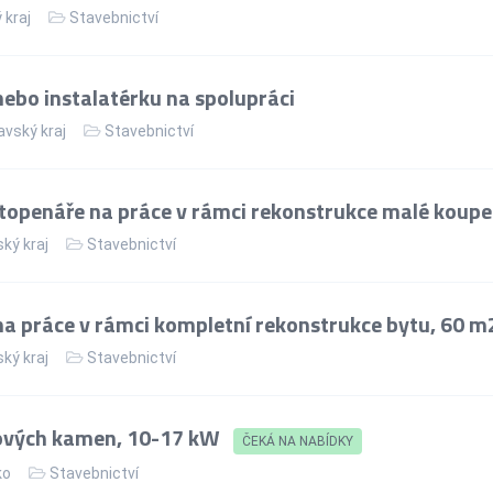
 kraj
Stavebnictví
ebo instalatérku na spolupráci
vský kraj
Stavebnictví
topenáře na práce v rámci rekonstrukce malé koupe
ský kraj
Stavebnictví
na práce v rámci kompletní rekonstrukce bytu, 60 m
ský kraj
Stavebnictví
ových kamen, 10-17 kW
ČEKÁ NA NABÍDKY
ko
Stavebnictví