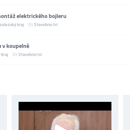
ntáž elektrického bojleru
slezský kraj
Stavebnictví
 v koupelně
 kraj
Stavebnictví