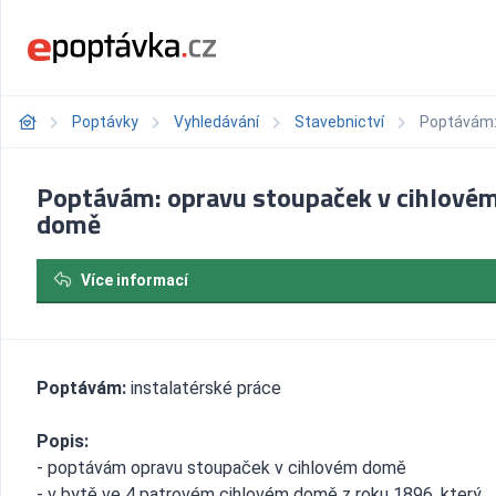
Poptávky
Vyhledávání
Stavebnictví
Poptávám:
Poptávám: opravu stoupaček v cihlové
domě
Více informací
Poptávám:
instalatérské práce
Popis:
- poptávám opravu stoupaček v cihlovém domě
- v bytě ve 4 patrovém cihlovém domě z roku 1896, který