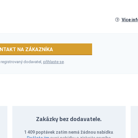
Více in
NTAKT NA ZÁKAZNÍKA
 registrovaný dodavatel,
přihlaste se
.
Zakázky bez dodavatele.
1 409 poptávek zatím nemá žádnou nabídku
.
Pošlete jim
svoji nabídku a získejte prvního