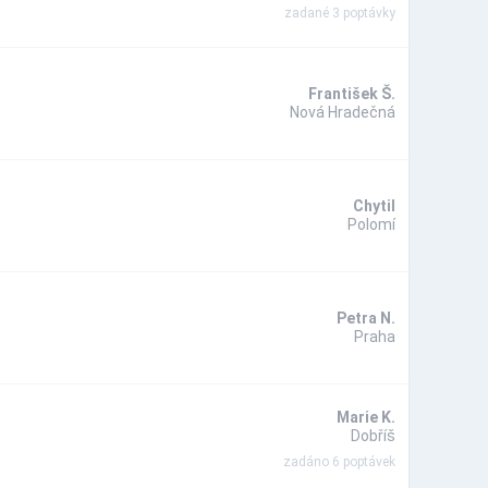
zadané 3 poptávky
František Š.
Nová Hradečná
Chytil
Polomí
Petra N.
Praha
Marie K.
Dobříš
zadáno 6 poptávek