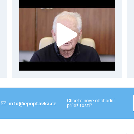
Chcete nové obchodní
info@epoptavka.cz
příležitosti?