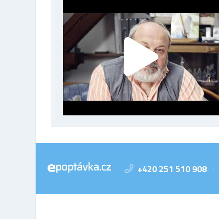
+420 251 510 908
|
|