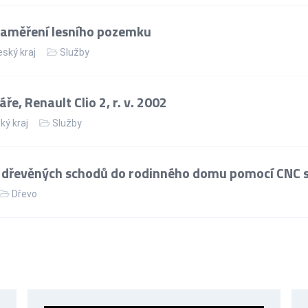
zaměření lesního pozemku
ský kraj
Služby
e, Renault Clio 2, r. v. 2002
ký kraj
Služby
 dřevěných schodů do rodinného domu pomocí CNC s
Dřevo