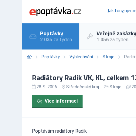
Jak fungujem
Poptávky
Veřejné zakázk
2 035
za týden
1 356
za týden
Poptávky
Vyhledávání
Stroje
Radiát
Radiátory Radik VK, KL, celkem 1
28. 9. 2006
Středočeský kraj
Stroje
20
Více informací
Poptávám radiátory Radik