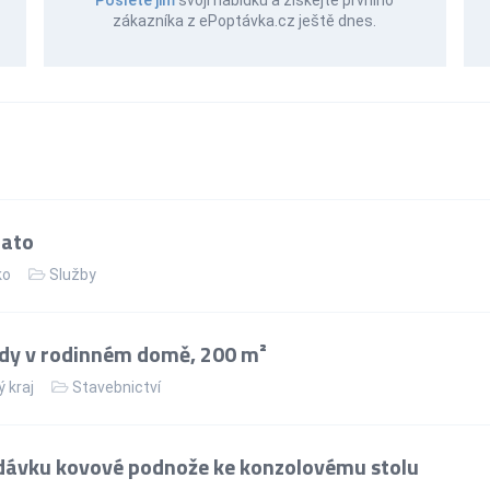
zákazníka z ePoptávka.cz ještě dnes.
iato
ko
Služby
dy v rodinném domě, 200 m²
 kraj
Stavebnictví
dávku kovové podnože ke konzolovému stolu