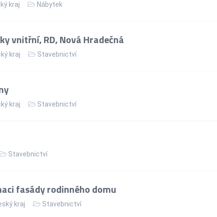
ký kraj
Nábytek
ky vnitřní, RD, Nová Hradečná
ý kraj
Stavebnictví
ny
ý kraj
Stavebnictví
Stavebnictví
naci fasády rodinného domu
ský kraj
Stavebnictví