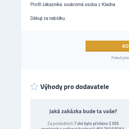
Profil zákazníka: soukromá osoba z Kladna
Děkuji za nabídku.
KO
Pokud jste
Výhody pro dodavatele
Jaká zakázka bude ta vaše?
Za posledních
7 dní bylo přidáno 2 035
poptávek v celkové hodnotě 456 760 500 Kč
.