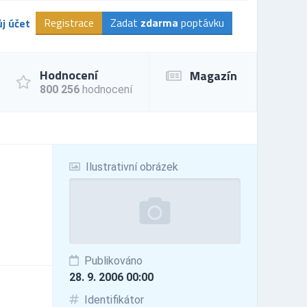
Registrace
Zadat
zdarma
poptávku
j účet
Hodnocení
Magazín
800 256
hodnocení
Ilustrativní obrázek
Publikováno
28. 9. 2006 00:00
Identifikátor