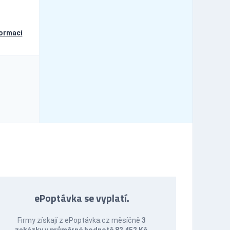
formací
ePoptávka se vyplatí.
Firmy získají z ePoptávka.cz měsíčně
3
zakázky v průměrné hodnotě 82 452 Kč
.