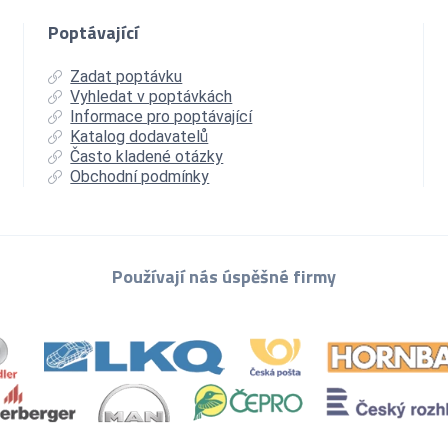
Poptávající
Zadat poptávku
Vyhledat v poptávkách
Informace pro poptávající
Katalog dodavatelů
Často kladené otázky
Obchodní podmínky
Používají nás úspěšné firmy