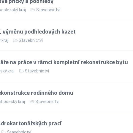
vé příčky a podhledy
oslezský kraj
Stavebnictví
í, výměnu podhledových kazet
 kraj
Stavebnictví
ře na práce v rámci kompletní rekonstrukce bytu
ský kraj
Stavebnictví
ekonstrukce rodinného domu
ihočeský kraj
Stavebnictví
drokartonářských prací
Stavebnictví