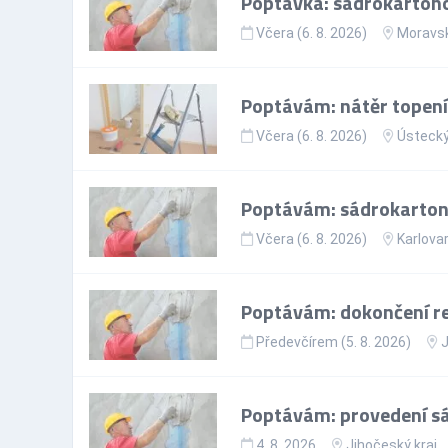
Poptávka: sádrokartono
Včera (6. 8. 2026)
Moravsk
Poptávám: nátěr topen
Včera (6. 8. 2026)
Ústecký
Poptávám: sádrokartoná
Včera (6. 8. 2026)
Karlovar
Poptávám: dokončení r
Předevčírem (5. 8. 2026)
J
Poptávám: provedení sá
4. 8. 2026
Jihočeský kraj