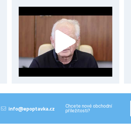
Chcete nové obchodní
info@epoptavka.cz
příležitosti?