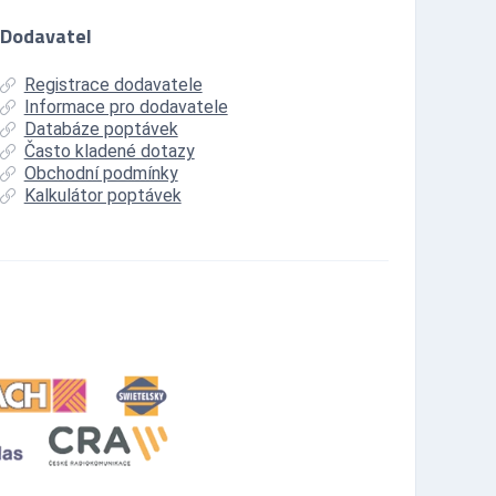
Dodavatel
Registrace dodavatele
Informace pro dodavatele
Databáze poptávek
Často kladené dotazy
Obchodní podmínky
Kalkulátor poptávek