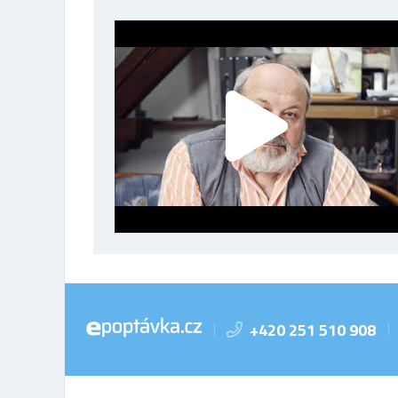
+420 251 510 908
|
|