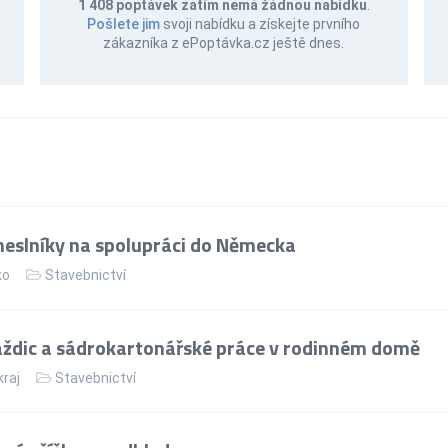
1 408 poptávek zatím nemá žádnou nabídku
.
Pošlete jim
svoji nabídku a získejte prvního
zákazníka z ePoptávka.cz ještě dnes.
eslníky na spolupráci do Německa
ko
Stavebnictví
ždic a sádrokartonářské práce v rodinném domě
kraj
Stavebnictví