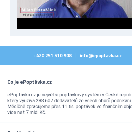
+420 251 510 908
info@epoptavka.cz
|
Co je ePoptávka.cz
ePoptávka.cz je největší poptávkový systém v České republ
který využívá 288 607 dodavatelů ze všech oborů podnikání.
Měsíčně zpracujeme přes 11 tis. poptávek ve finančním ob
více než 7 mld. Kč.