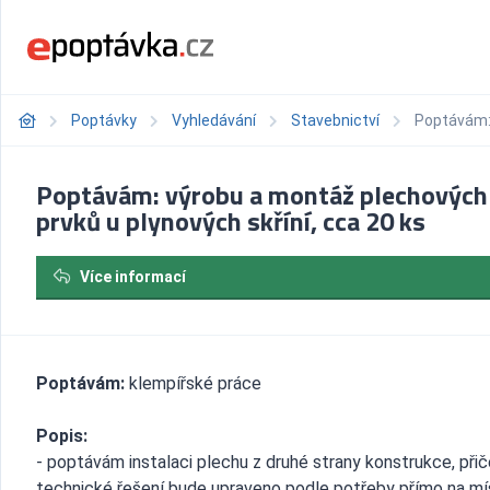
Poptávky
Vyhledávání
Stavebnictví
Poptávám: 
Poptávám: výrobu a montáž plechových
prvků u plynových skříní, cca 20 ks
Více informací
Poptávám:
klempířské práce
Popis:
- poptávám instalaci plechu z druhé strany konstrukce, při
technické řešení bude upraveno podle potřeby přímo na mí