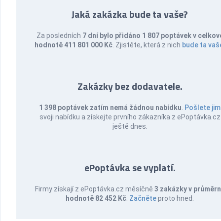
Jaká zakázka bude ta vaše?
Za posledních
7 dní bylo přidáno 1 807 poptávek v celkov
hodnotě 411 801 000 Kč
. Zjistěte, která z nich
bude ta vaš
Zakázky bez dodavatele.
1 398 poptávek zatím nemá žádnou nabídku
.
Pošlete jim
svoji nabídku a získejte prvního zákazníka z ePoptávka.cz
ještě dnes.
ePoptávka se vyplatí.
Firmy získají z ePoptávka.cz měsíčně
3 zakázky v průměr
hodnotě 82 452 Kč
.
Začněte
proto hned.