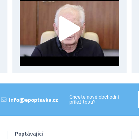
Chcete nové obchodní
info@epoptavka.cz
příležitosti?
Poptávající