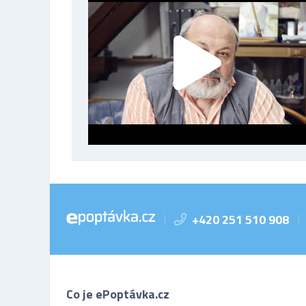
+420 251 510 908
|
|
Co je ePoptávka.cz