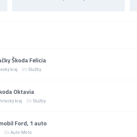
čky Škoda Felicia
eský kraj
Služby
koda Oktavia
stecký kraj
Služby
obil Ford, 1 auto
Auto-Moto