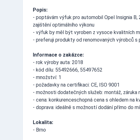
Popis:
- poptávám výfuk pro automobil Opel Insignia B, 
zajištění optimálního výkonu
- výfuk by měl být vyroben z vysoce kvalitních ma
- preferuji produkty od renomovaných výrobců s p
Informace o zakázce:
- rok výroby auta: 2018
- kód dílu: 55492666, 55497652
- množství: 1
- požadavky na certifikaci: CE, ISO 9001
- možnosti dodatečných služeb: montáž, záruka n
- cena: konkurenceschopná cena s ohledem na kv
- doprava: ideálně s možností dodání přímo do mí
Lokalita:
- Brno