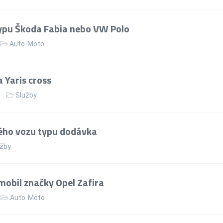
ypu Škoda Fabia nebo VW Polo
Auto-Moto
 Yaris cross
Služby
ého vozu typu dodávka
užby
obil značky Opel Zafira
Auto-Moto