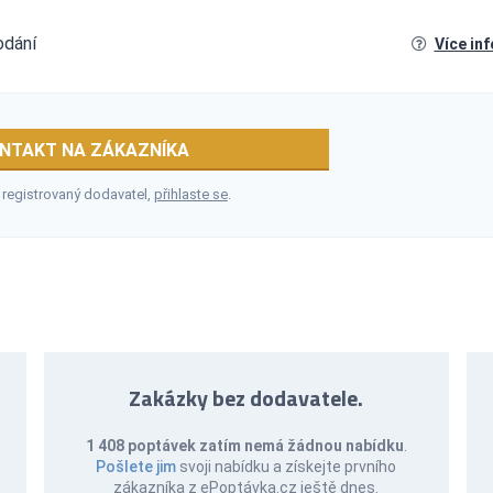
odání
Více in
NTAKT NA ZÁKAZNÍKA
 registrovaný dodavatel,
přihlaste se
.
Zakázky bez dodavatele.
1 408 poptávek zatím nemá žádnou nabídku
.
Pošlete jim
svoji nabídku a získejte prvního
zákazníka z ePoptávka.cz ještě dnes.