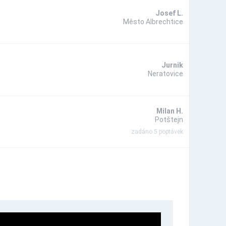
Josef L.
Město Albrechtice
Jurnik
Neratovice
Milan H.
Potštejn
zadáno 5 poptávek