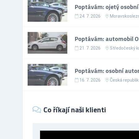
Poptávám: ojetý osobní
24. 7. 2026
Moravskoslezs
Poptávám: automobil Op
21. 7. 2026
Středočeský k
Poptávám: osobní autom
16. 7. 2026
Česká republi
Co říkají naši klienti