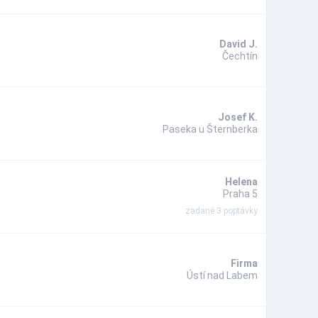
David J.
Čechtín
Josef K.
Paseka u Šternberka
Helena
Praha 5
zadané 3 poptávky
Firma
Ústí nad Labem