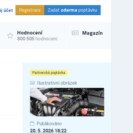
Registrace
Zadat
zdarma
poptávku
j účet
Hodnocení
Magazín
800 505
hodnocení
Partnerská poptávka
Ilustrativní obrázek
Publikováno
20. 5. 2026 18:22