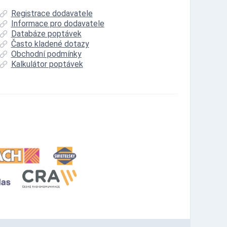
Registrace dodavatele
Informace pro dodavatele
Databáze poptávek
Často kladené dotazy
Obchodní podmínky
Kalkulátor poptávek