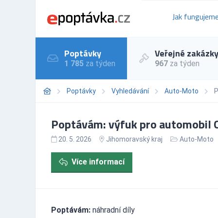
Jak fungujem
Poptávky
Veřejné zakázk
1 785
za týden
967
za týden
Poptávky
Vyhledávání
Auto-Moto
P
Poptávám: výfuk pro automobil Op
20. 5. 2026
Jihomoravský kraj
Auto-Moto
Více informací
Poptávám:
náhradní díly