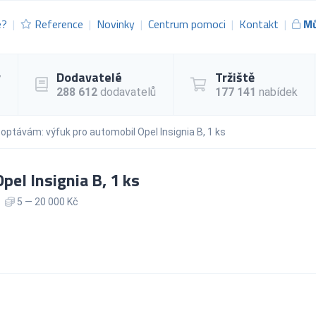
e?
Reference
Novinky
Centrum pomoci
Kontakt
Mů
y
Dodavatelé
Tržiště
288 612
dodavatelů
177 141
nabídek
optávám: výfuk pro automobil Opel Insignia B, 1 ks
el Insignia B, 1 ks
5 — 20 000 Kč