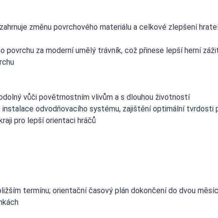
 zahrnuje změnu povrchového materiálu a celkové zlepšení hrate
povrchu za moderní umělý trávník, což přinese lepší herní záži
vrchu
, odolný vůči povětrnostním vlivům a s dlouhou životností
, instalace odvodňovacího systému, zajištění optimální tvrdosti 
raji pro lepší orientaci hráčů
ejbližším termínu; orientační časový plán dokončení do dvou měsí
ínkách