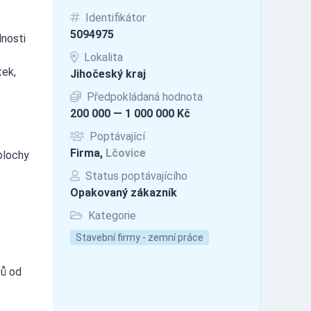
Identifikátor
5094975
lnosti
Lokalita
tek,
Jihočeský kraj
Předpokládaná hodnota
200 000 — 1 000 000 Kč
Poptávající
Firma,
Lčovice
plochy
Status poptávajícího
Opakovaný zákazník
Kategorie
Stavební firmy - zemní práce
ců od