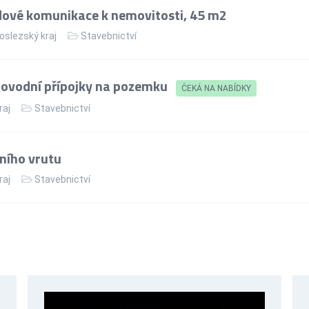
ové komunikace k nemovitosti, 45 m2
slezský kraj
Stavebnictví
dovodní přípojky na pozemku
ČEKÁ NA NABÍDKY
raj
Stavebnictví
ního vrutu
raj
Stavebnictví