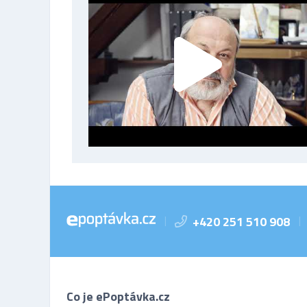
+420 251 510 908
|
|
Co je ePoptávka.cz