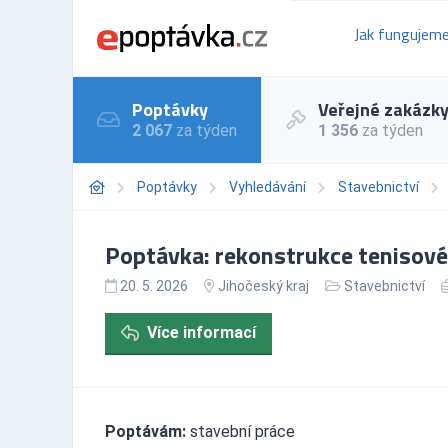
Jak fungujem
Poptávky
Veřejné zakázk
2 067
za týden
1 356
za týden
Poptávky
Vyhledávání
Stavebnictví
Poptávka: rekonstrukce tenisovéh
20. 5. 2026
Jihočeský kraj
Stavebnictví
Více informací
Poptávám:
stavební práce