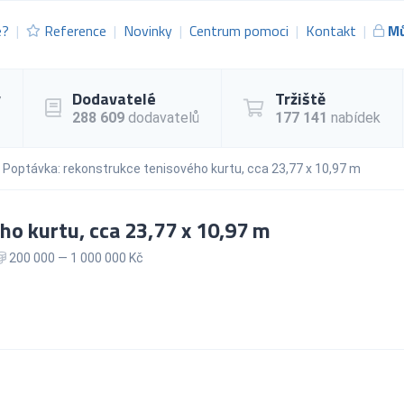
e?
Reference
Novinky
Centrum pomoci
Kontakt
Mů
y
Dodavatelé
Tržiště
288 609
dodavatelů
177 141
nabídek
Poptávka: rekonstrukce tenisového kurtu, cca 23,77 x 10,97 m
o kurtu, cca 23,77 x 10,97 m
200 000 — 1 000 000 Kč