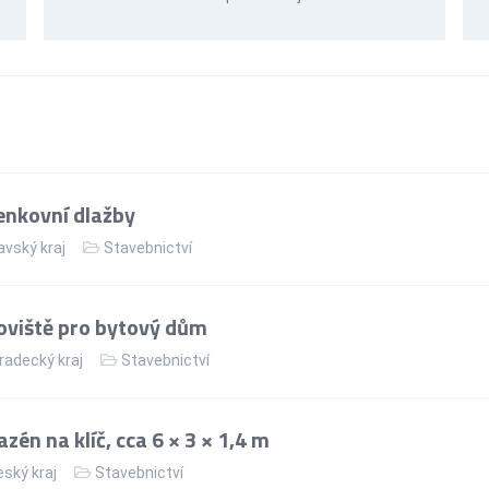
enkovní dlažby
vský kraj
Stavebnictví
oviště pro bytový dům
radecký kraj
Stavebnictví
én na klíč, cca 6 × 3 × 1,4 m
ský kraj
Stavebnictví