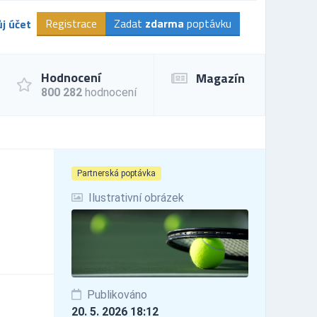
Registrace
Zadat
zdarma
poptávku
j účet
Hodnocení
Magazín
800 282
hodnocení
Partnerská poptávka
Ilustrativní obrázek
Publikováno
20. 5. 2026 18:12