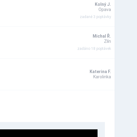
Kolný J.
Opava
zadané 3 poptávky
Michal Ř.
Zlín
zadáno 18 poptávek
Katerina F.
Karolinka