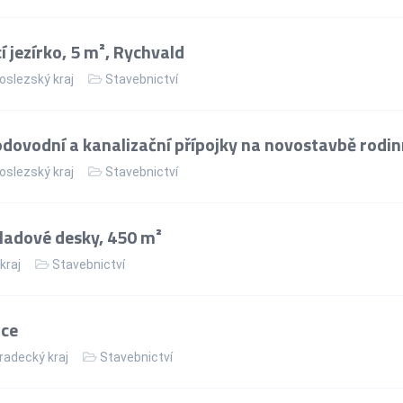
jezírko, 5 m², Rychvald
slezský kraj
Stavebnictví
dovodní a kanalizační přípojky na novostavbě rod
slezský kraj
Stavebnictví
kladové desky, 450 m²
kraj
Stavebnictví
áce
radecký kraj
Stavebnictví