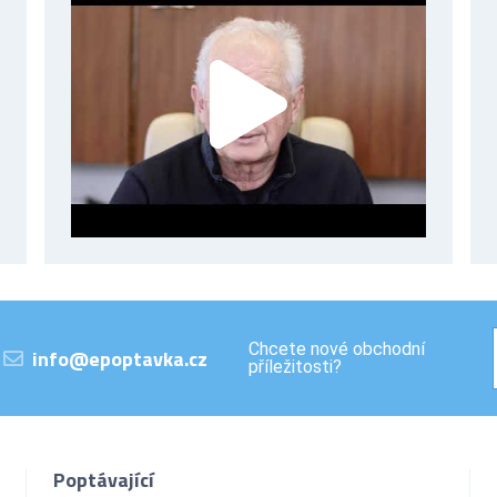
Chcete nové obchodní
info@epoptavka.cz
příležitosti?
Poptávající