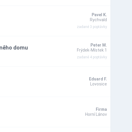
Pavel K.
Rychvald
zadané 3 poptávky
inného domu
Peter M.
Frýdek-Místek 1
zadané 4 poptávky
Eduard F.
Lovosice
Firma
Horní Lánov