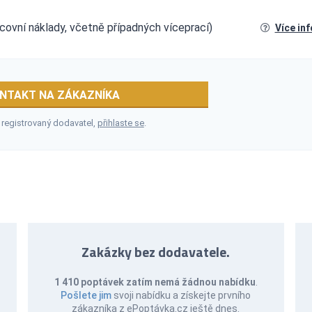
covní náklady, včetně případných víceprací)
Více in
NTAKT NA ZÁKAZNÍKA
 registrovaný dodavatel,
přihlaste se
.
Zakázky bez dodavatele.
1 410 poptávek zatím nemá žádnou nabídku
.
Pošlete jim
svoji nabídku a získejte prvního
zákazníka z ePoptávka.cz ještě dnes.