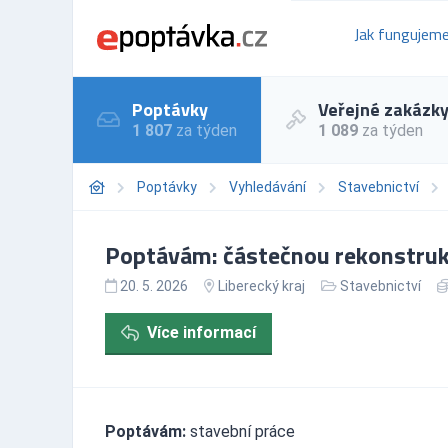
Jak fungujem
Poptávky
Veřejné zakázk
1 807
za týden
1 089
za týden
Poptávky
Vyhledávání
Stavebnictví
Poptávám: částečnou rekonstrukc
20. 5. 2026
Liberecký kraj
Stavebnictví
Více informací
Poptávám:
stavební práce