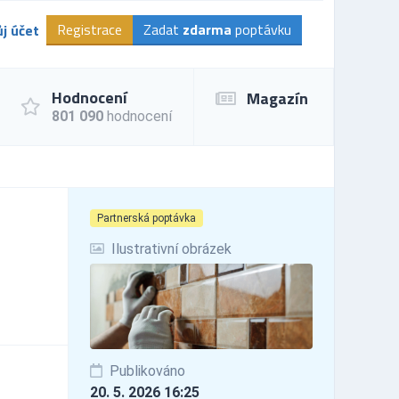
Registrace
Zadat
zdarma
poptávku
j účet
Hodnocení
Magazín
801 090
hodnocení
Partnerská poptávka
Ilustrativní obrázek
Publikováno
20. 5. 2026 16:25