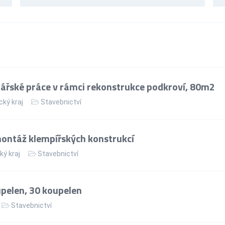
řské práce v rámci rekonstrukce podkroví, 80m2
cký kraj
Stavebnictví
ontáž klempířských konstrukcí
ký kraj
Stavebnictví
upelen, 30 koupelen
Stavebnictví