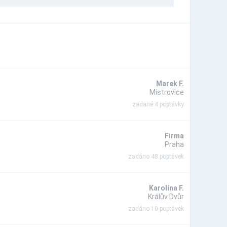
Marek F.
Mistrovice
zadané 4 poptávky
Firma
Praha
zadáno 48 poptávek
Karolína F.
Králův Dvůr
zadáno 10 poptávek