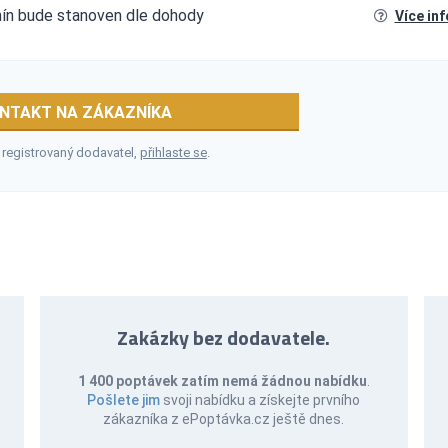
rmín bude stanoven dle dohody
Více in
NTAKT NA ZÁKAZNÍKA
 registrovaný dodavatel,
přihlaste se
.
Zakázky bez dodavatele.
1 400 poptávek zatím nemá žádnou nabídku
.
Pošlete jim
svoji nabídku a získejte prvního
zákazníka z ePoptávka.cz ještě dnes.