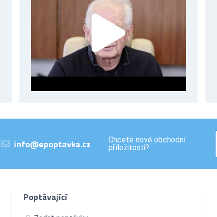
Chcete nové obchodní
info@epoptavka.cz
příležitosti?
Poptávající