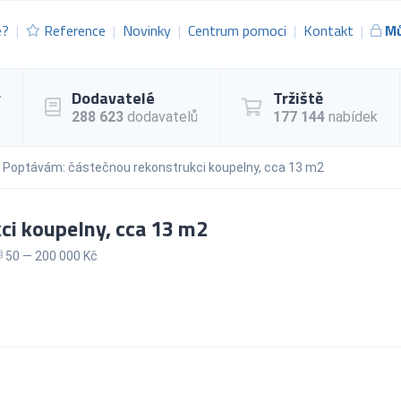
e?
Reference
Novinky
Centrum pomoci
Kontakt
Mů
y
Dodavatelé
Tržiště
288 623
dodavatelů
177 144
nabídek
Poptávám: částečnou rekonstrukci koupelny, cca 13 m2
i koupelny, cca 13 m2
50 — 200 000 Kč