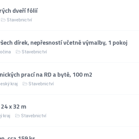
ých dveří fólií
Stavebnictví
ech dírek, nepřesností včetně výmalby, 1 pokoj
sočina
Stavebnictví
nických prací na RD a bytě, 100 m2
eský kraj
Stavebnictví
 24 x 32 m
ý kraj
Stavebnictví
n, cca 159 ks