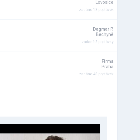
Lovosice
zadáno 13 poptávek
Dagmar P.
Bechyně
zadané 3 poptávky
Firma
Praha
zadáno 48 poptávek