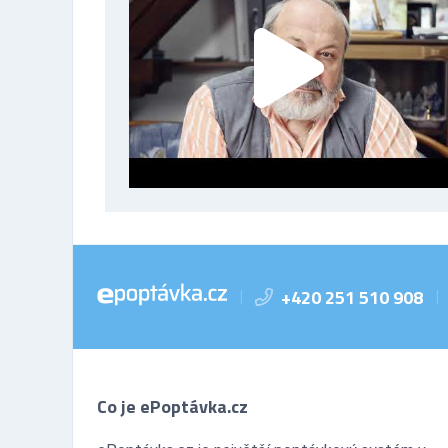
+420 251 510 908
|
|
Co je ePoptávka.cz