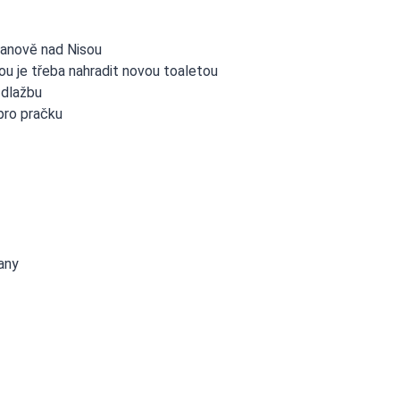
Janově nad Nisou
rou je třeba nahradit novou toaletou
 dlažbu
pro pračku
any