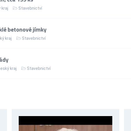
 kraj
Stavebnictví
lé betonové jímky
ký kraj
Stavebnictví
sády
eský kraj
Stavebnictví