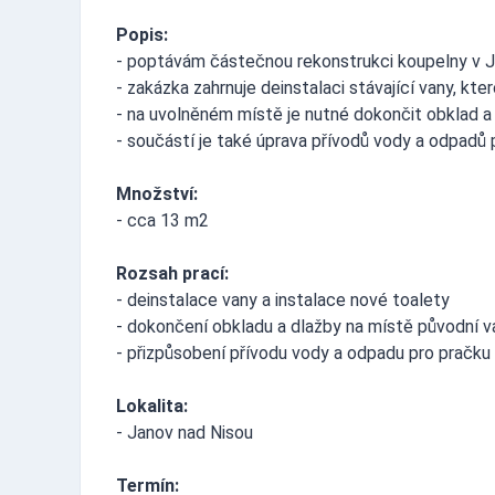
Popis:
- poptávám částečnou rekonstrukci koupelny v 
- zakázka zahrnuje deinstalaci stávající vany, kte
- na uvolněném místě je nutné dokončit obklad a
- součástí je také úprava přívodů vody a odpadů 
Množství:
- cca 13 m2
Rozsah prací:
- deinstalace vany a instalace nové toalety
- dokončení obkladu a dlažby na místě původní v
- přizpůsobení přívodu vody a odpadu pro pračku
Lokalita:
- Janov nad Nisou
Termín: