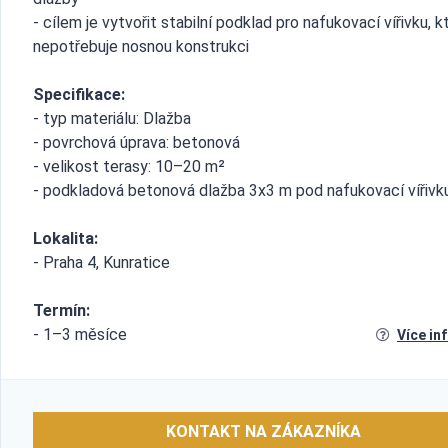
- cílem je vytvořit stabilní podklad pro nafukovací vířivku, k
nepotřebuje nosnou konstrukci
Specifikace:
- typ materiálu: Dlažba
- povrchová úprava: betonová
- velikost terasy: 10–20 m²
- podkladová betonová dlažba 3x3 m pod nafukovací vířivk
Lokalita:
- Praha 4, Kunratice
Termín:
- 1–3 měsíce
Více in
KONTAKT NA ZÁKAZNÍKA