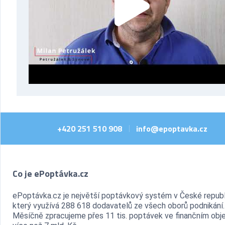
+420 251 510 908
info@epoptavka.cz
|
Co je ePoptávka.cz
ePoptávka.cz je největší poptávkový systém v České republ
který využívá 288 618 dodavatelů ze všech oborů podnikání.
Měsíčně zpracujeme přes 11 tis. poptávek ve finančním ob