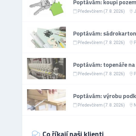
Poptávám: koupi pozem
Předevčírem (7. 8. 2026)
J
Poptávám: sádrokartoná
Předevčírem (7. 8. 2026)
P
Poptávám: topenáře na p
Předevčírem (7. 8. 2026)
P
Poptávám: výrobu podkr
Předevčírem (7. 8. 2026)
N
Co říkají naši klienti