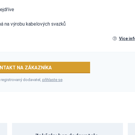
ejdříve
ená na výrobu kabelových svazků
Více in
NTAKT NA ZÁKAZNÍKA
 registrovaný dodavatel,
přihlaste se
.