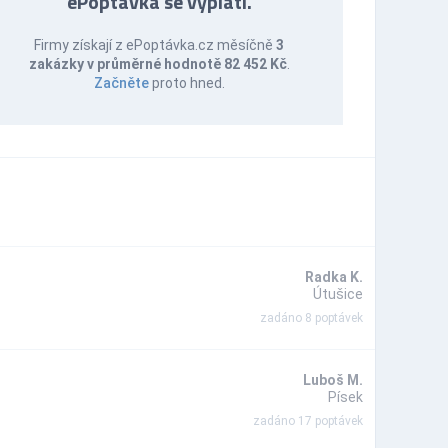
ePoptávka se vyplatí.
Firmy získají z ePoptávka.cz měsíčně
3
zakázky v průměrné hodnotě 82 452 Kč
.
Začněte
proto hned.
Radka K.
Útušice
zadáno 8 poptávek
Luboš M.
Písek
zadáno 17 poptávek