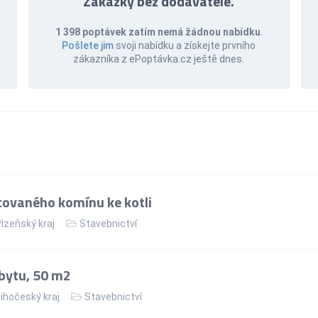
Zakázky bez dodavatele.
1 398 poptávek zatím nemá žádnou nabídku
.
Pošlete jim
svoji nabídku a získejte prvního
zákazníka z ePoptávka.cz ještě dnes.
ovaného komínu ke kotli
lzeňský kraj
Stavebnictví
bytu, 50 m2
ihočeský kraj
Stavebnictví