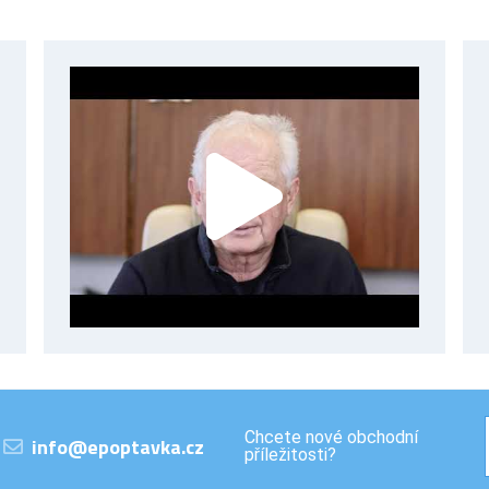
Chcete nové obchodní
info@epoptavka.cz
příležitosti?