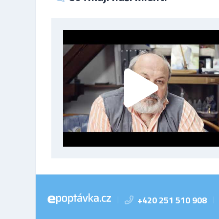
+420 251 510 908
|
|