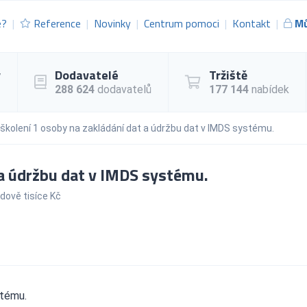
e?
Reference
Novinky
Centrum pomoci
Kontakt
Mů
y
Dodavatelé
Tržiště
288 624
dodavatelů
177 144
nabídek
školení 1 osoby na zakládání dat a údržbu dat v IMDS systému.
 a údržbu dat v IMDS systému.
dově tisíce Kč
stému.