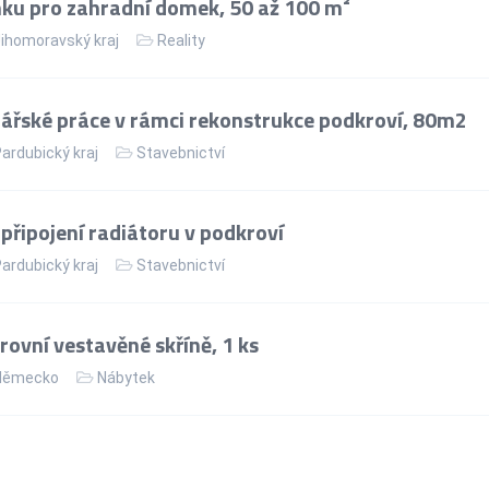
ku pro zahradní domek, 50 až 100 m²
ihomoravský kraj
Reality
řské práce v rámci rekonstrukce podkroví, 80m2
ardubický kraj
Stavebnictví
řipojení radiátoru v podkroví
ardubický kraj
Stavebnictví
ovní vestavěné skříně, 1 ks
ěmecko
Nábytek