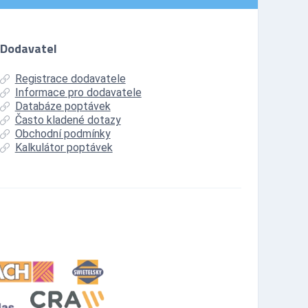
Dodavatel
Registrace dodavatele
Informace pro dodavatele
Databáze poptávek
Často kladené dotazy
Obchodní podmínky
Kalkulátor poptávek