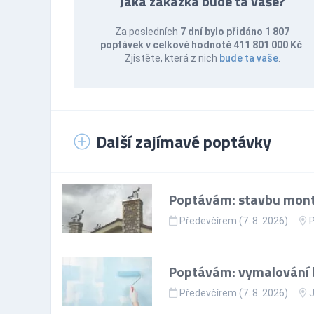
Jaká zakázka bude ta vaše?
Za posledních
7 dní bylo přidáno 1 807
poptávek v celkové hodnotě 411 801 000 Kč
.
Zjistěte, která z nich
bude ta vaše
.
Další zajímavé poptávky
Poptávám: stavbu mont
Předevčírem (7. 8. 2026)
P
Poptávám: vymalování 
Předevčírem (7. 8. 2026)
J