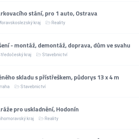
kovacího stání, pro 1 auto, Ostrava
oravskoslezský kraj
Reality
ení - montáž, demontáž, doprava, dům ve svahu
tředočeský kraj
Stavebnictví
ného skladu s přístřeškem, půdorys 13 x 4 m
Praha
Stavebnictví
áže pro uskladnění, Hodonín
ihomoravský kraj
Reality