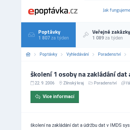
Jak fungujem
Poptávky
Veřejné zakázk
1 807
za týden
1 089
za týden
Poptávky
Vyhledávání
Poradenství
školení 1 osoby na zakládání dat
22. 9. 2006
Zlínský kraj
Poradenství
řá
Více informací
školení na zakládání dat a údržbu dat v IMDS sy