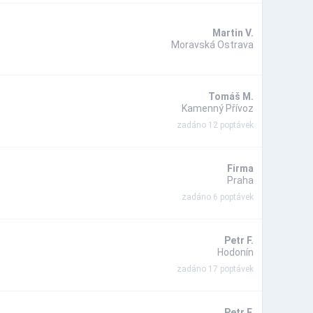
Martin V.
Moravská Ostrava
Tomáš M.
Kamenný Přívoz
zadáno 12 poptávek
Firma
Praha
zadáno 6 poptávek
Petr F.
Hodonín
zadáno 17 poptávek
Petr F.