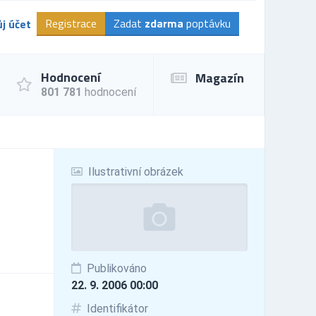
Registrace
Zadat
zdarma
poptávku
j účet
Hodnocení
Magazín
801 781
hodnocení
Ilustrativní obrázek
Publikováno
22. 9. 2006 00:00
Identifikátor