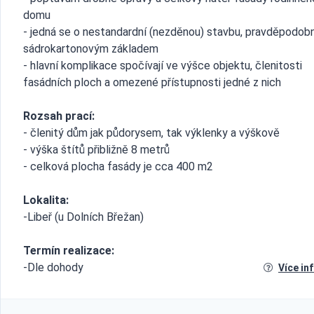
domu
- jedná se o nestandardní (nezděnou) stavbu, pravděpodob
sádrokartonovým základem
- hlavní komplikace spočívají ve výšce objektu, členitosti
fasádních ploch a omezené přístupnosti jedné z nich
Rozsah prací:
- členitý dům jak půdorysem, tak výklenky a výškově
- výška štítů přibližně 8 metrů
- celková plocha fasády je cca 400 m2
Lokalita:
-Libeř (u Dolních Břežan)
Termín realizace:
-Dle dohody
Více in