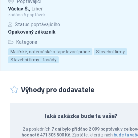
Poptávající
Václav Š.,
Libeř
zadáno 6 poptávek
Status poptávajícího
Opakovaný zákazník
Kategorie
Malířské, natěračské a tapetovací práce
Stavební firmy
Stavební firmy - fasády
Výhody pro dodavatele
Jaká zakázka bude ta vaše?
Za posledních
7 dní bylo přidáno 2 099 poptávek v celkov
hodnotě 471 305 500 Kč
. Zjistěte, která z nich
bude ta vaš