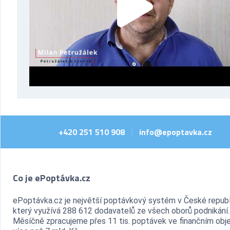
+420 251 510 908
info@epoptavka.cz
|
Co je ePoptávka.cz
ePoptávka.cz je největší poptávkový systém v České republ
který využívá 288 612 dodavatelů ze všech oborů podnikání.
Měsíčně zpracujeme přes 11 tis. poptávek ve finančním ob