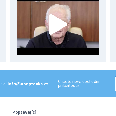
Chcete nové obchodní
info@epoptavka.cz
příležitosti?
Poptávající