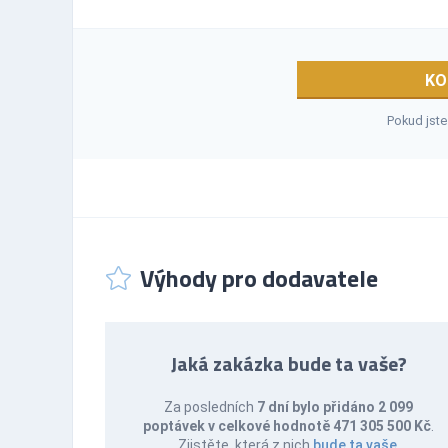
KO
Pokud jste
Výhody pro dodavatele
Jaká zakázka bude ta vaše?
Za posledních
7 dní bylo přidáno 2 099
poptávek v celkové hodnotě 471 305 500 Kč
.
Zjistěte, která z nich
bude ta vaše
.