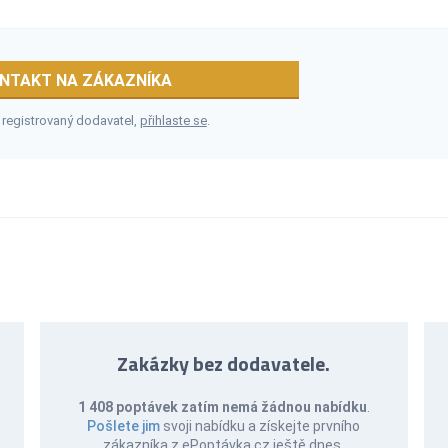
NTAKT NA ZÁKAZNÍKA
 registrovaný dodavatel,
přihlaste se
.
Zakázky bez dodavatele.
1 408 poptávek zatím nemá žádnou nabídku
.
Pošlete jim
svoji nabídku a získejte prvního
zákazníka z ePoptávka.cz ještě dnes.