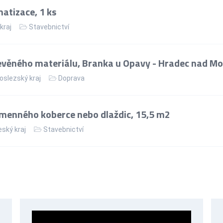
matizace, 1 ks
kraj
Stavebnictví
věného materiálu, Branka u Opavy - Hradec nad Mo
slezský kraj
Doprava
menného koberce nebo dlaždic, 15,5 m2
ský kraj
Stavebnictví