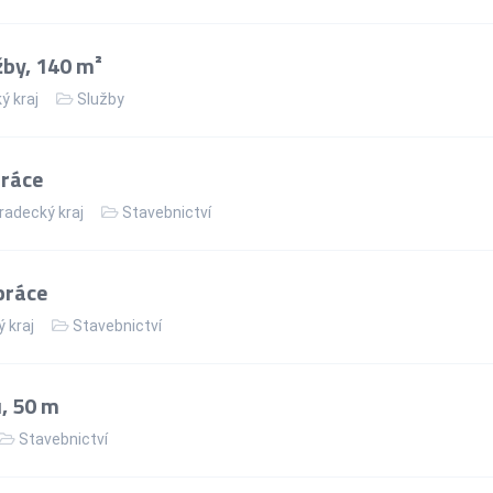
žby, 140 m²
ý kraj
Služby
práce
radecký kraj
Stavebnictví
práce
 kraj
Stavebnictví
, 50 m
Stavebnictví