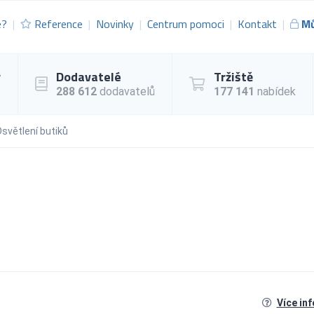
e?
Reference
Novinky
Centrum pomoci
Kontakt
Mů
y
Dodavatelé
Tržiště
288 612
dodavatelů
177 141
nabídek
světlení butiků
Více in