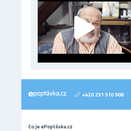
+420 251 510 908
|
|
Co je ePoptávka.cz