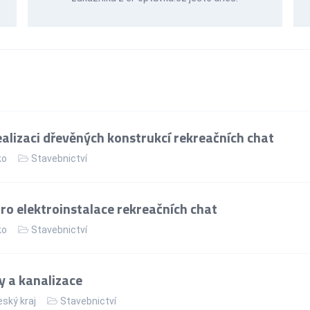
alizaci dřevěných konstrukcí rekreačních chat
ko
Stavebnictví
ro elektroinstalace rekreačních chat
ko
Stavebnictví
 a kanalizace
ský kraj
Stavebnictví