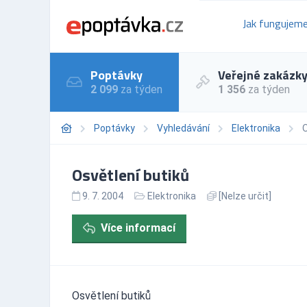
Jak fungujem
Poptávky
Veřejné zakázk
2 099
za týden
1 356
za týden
Poptávky
Vyhledávání
Elektronika
O
Osvětlení butiků
9. 7. 2004
Elektronika
[Nelze určit]
Více informací
Osvětlení butiků