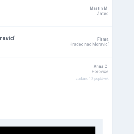
Martin M.
Žatec
ravicí
Firma
Hradec nad Moravicí
Anna C.
Hořovice
zadáno 12 poptávek