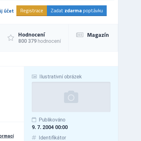
Registrace
Zadat
zdarma
poptávku
j účet
Hodnocení
Magazín
800 379
hodnocení
Ilustrativní obrázek
Publikováno
9. 7. 2004 00:00
formací
Identifikátor