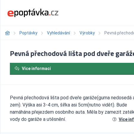
Poptávky
Vyhledávání
Výrobky
Pevná přechodo
Pevná přechodová lišta pod dveře garáž
Více informací
Pevná přechodová lišta pod dveře garáže(guma nedosedá 
zem). Výška asi 3-4 cm, šířka asi 5cm(nutno vidět). Bude
namáhána přejezdem osobního auta. Měla by zamezit zaték
vody do garáže a utěsnění.
Více in