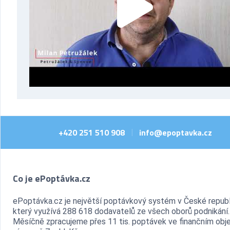
+420 251 510 908
info@epoptavka.cz
|
Co je ePoptávka.cz
ePoptávka.cz je největší poptávkový systém v České republ
který využívá 288 618 dodavatelů ze všech oborů podnikání.
Měsíčně zpracujeme přes 11 tis. poptávek ve finančním ob