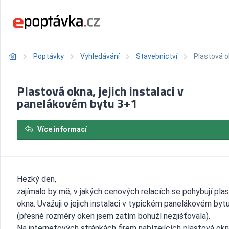
Poptávky
Vyhledávání
Stavebnictví
Plastová o
Plastová okna, jejich instalaci v
panelákovém bytu 3+1
Více informací
Hezký den,
zajímalo by mě, v jakých cenových relacích se pohybují pla
okna. Uvažuji o jejich instalaci v typickém panelákovém byt
(přesné rozměry oken jsem zatím bohužl nezjišťovala).
Na internetových stránkách firem nabízejících plastová ok