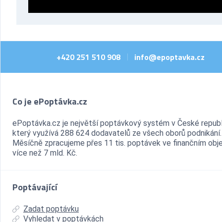
+420 251 510 908
info@epoptavka.cz
|
Co je ePoptávka.cz
ePoptávka.cz je největší poptávkový systém v České republ
který využívá 288 624 dodavatelů ze všech oborů podnikání.
Měsíčně zpracujeme přes 11 tis. poptávek ve finančním ob
více než 7 mld. Kč.
Poptávající
Zadat poptávku
Vyhledat v poptávkách