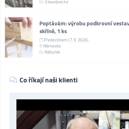
Stavebnictví
Poptávám: výrobu podkrovní vesta
skříně, 1 ks
Předevčírem (7. 8. 2026)
Německo
Nábytek
Co říkají naši klienti