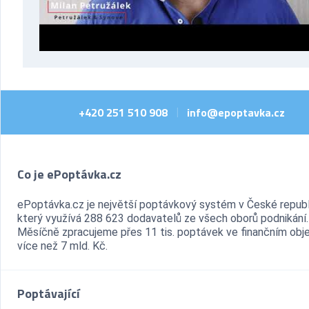
+420 251 510 908
info@epoptavka.cz
|
Co je ePoptávka.cz
ePoptávka.cz je největší poptávkový systém v České republ
který využívá 288 623 dodavatelů ze všech oborů podnikání.
Měsíčně zpracujeme přes 11 tis. poptávek ve finančním ob
více než 7 mld. Kč.
Poptávající