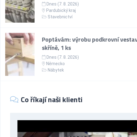
Dnes (7. 8. 2026)
Pardubický kraj
Stavebnictví
Poptávám: výrobu podkrovní vesta
skříně, 1 ks
Dnes (7. 8. 2026)
Německo
Nábytek
Co říkají naši klienti