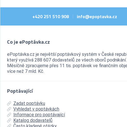
+420 251 510 908
info@epoptavka.cz
|
Co je ePoptávka.cz
ePoptávka.cz je největší poptávkový systém v České republ
který využívá 288 607 dodavatelů ze všech oborů podnikání.
Měsíčně zpracujeme přes 11 tis. poptávek ve finančním ob
více než 7 mld. Kč.
Poptávající
Zadat poptávku
Vyhledat v poptávkách
Informace pro poptávající
Katalog dodavatelů
Často kladené otázky