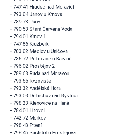
- 747 41 Hradec nad Moravicí
- 793 84 Janov u Krnova
- 789 73 Úsov
- 790 53 Stará Červená Voda
- 794 01 Krnov 1
- 747 86 Kružberk
- 783 82 Medlov u Uničova
- 735 72 Petrovice u Karviné
- 796 02 Prostějov 2
- 789 63 Ruda nad Moravou
- 793 56 Rýžoviště
- 793 32 Andělská Hora
- 793 03 Dětřichov nad Bystřicí
- 798 23 Klenovice na Hané
- 784 01 Litovel
- 742 72 Mořkov
- 798 43 Ptení
- 798 45 Suchdol u Prostějova