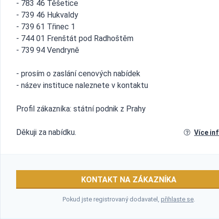
- 783 46 Těšetice
- 739 46 Hukvaldy
- 739 61 Třinec 1
- 744 01 Frenštát pod Radhoštěm
- 739 94 Vendryně
- prosím o zaslání cenových nabídek
- název instituce naleznete v kontaktu
Profil zákazníka: státní podnik z Prahy
Děkuji za nabídku.
Více in
KONTAKT NA ZÁKAZNÍKA
Pokud jste registrovaný dodavatel,
přihlaste se
.