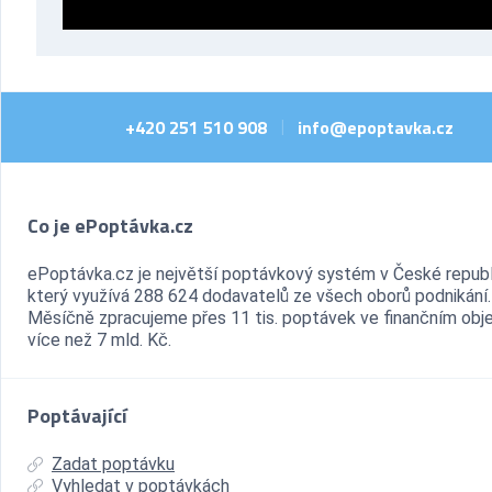
+420 251 510 908
info@epoptavka.cz
|
Co je ePoptávka.cz
ePoptávka.cz je největší poptávkový systém v České republ
který využívá 288 624 dodavatelů ze všech oborů podnikání.
Měsíčně zpracujeme přes 11 tis. poptávek ve finančním ob
více než 7 mld. Kč.
Poptávající
Zadat poptávku
Vyhledat v poptávkách