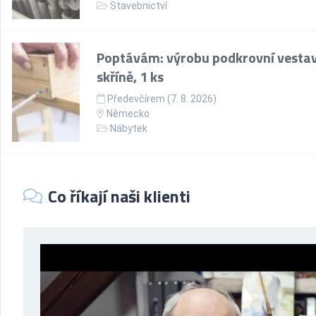
Stavebnictví
Poptávám: výrobu podkrovní vesta
skříně, 1 ks
Předevčírem (7. 8. 2026)
Německo
Nábytek
Co říkají naši klienti