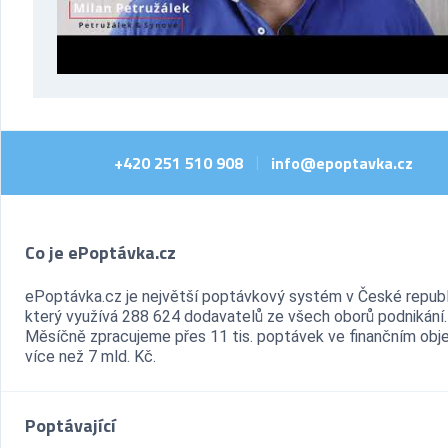
+420 251 510 908
info@epoptavka.cz
|
Co je ePoptávka.cz
ePoptávka.cz je největší poptávkový systém v České republ
který využívá 288 624 dodavatelů ze všech oborů podnikání.
Měsíčně zpracujeme přes 11 tis. poptávek ve finančním ob
více než 7 mld. Kč.
Poptávající