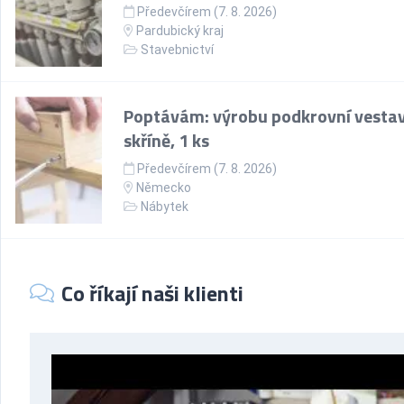
Předevčírem (7. 8. 2026)
Pardubický kraj
Stavebnictví
Poptávám: výrobu podkrovní vesta
skříně, 1 ks
Předevčírem (7. 8. 2026)
Německo
Nábytek
Co říkají naši klienti