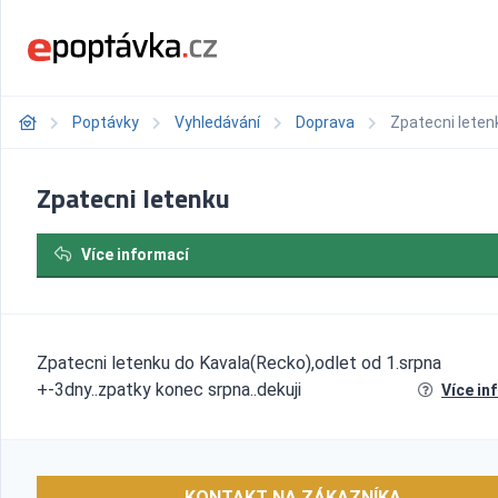
Poptávky
Vyhledávání
Doprava
Zpatecni leten
Zpatecni letenku
Více informací
Zpatecni letenku do Kavala(Recko),odlet od 1.srpna
+-3dny..zpatky konec srpna..dekuji
Více in
KONTAKT NA ZÁKAZNÍKA