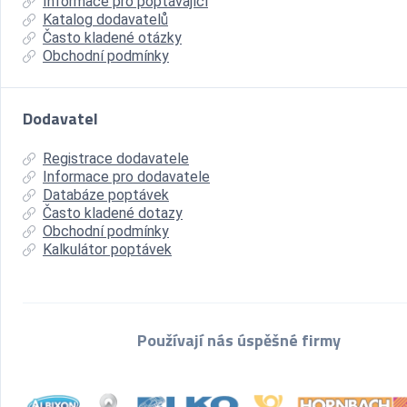
Informace pro poptávající
Katalog dodavatelů
Často kladené otázky
Obchodní podmínky
Dodavatel
Registrace dodavatele
Informace pro dodavatele
Databáze poptávek
Často kladené dotazy
Obchodní podmínky
Kalkulátor poptávek
Používají nás úspěšné firmy