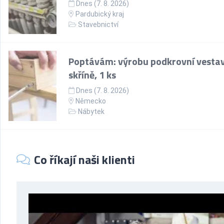
Dnes (7. 8. 2026)
Pardubický kraj
Stavebnictví
Poptávám: výrobu podkrovní vesta
skříně, 1 ks
Dnes (7. 8. 2026)
Německo
Nábytek
Co říkají naši klienti