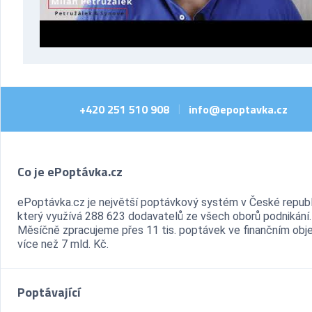
+420 251 510 908
info@epoptavka.cz
|
Co je ePoptávka.cz
ePoptávka.cz je největší poptávkový systém v České republ
který využívá 288 623 dodavatelů ze všech oborů podnikání.
Měsíčně zpracujeme přes 11 tis. poptávek ve finančním ob
více než 7 mld. Kč.
Poptávající