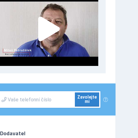
Zavolejte
mi
Dodavatel