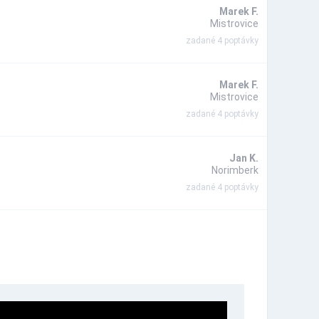
Marek F.
Mistrovice
zadané 4 poptávky
Marek F.
Mistrovice
zadané 4 poptávky
Jan K.
Norimberk
zadané 4 poptávky