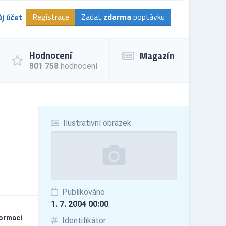
Registrace
Zadat
zdarma
poptávku
j účet
Hodnocení
Magazín
801 758
hodnocení
Ilustrativní obrázek
Publikováno
1. 7. 2004 00:00
formací
Identifikátor