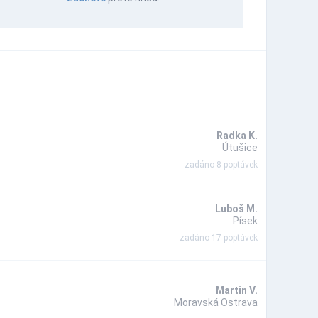
Radka K.
Útušice
zadáno 8 poptávek
Luboš M.
Písek
zadáno 17 poptávek
Martin V.
Moravská Ostrava