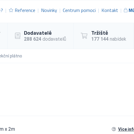
e?
Reference
Novinky
Centrum pomoci
Kontakt
Mů
y
Dodavatelé
Tržiště
288 624
dodavatelů
177 144
nabídek
ekční plátno
3m x 2m
Více in