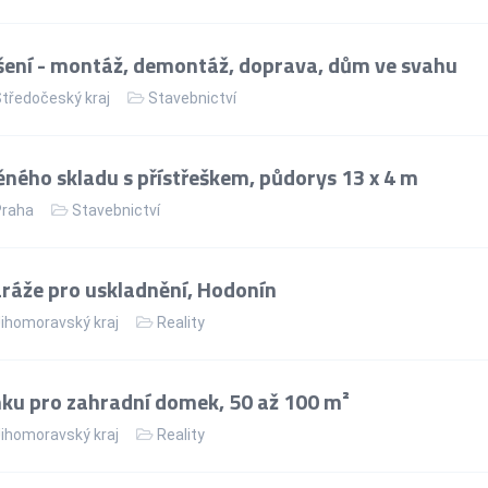
ení - montáž, demontáž, doprava, dům ve svahu
tředočeský kraj
Stavebnictví
ného skladu s přístřeškem, půdorys 13 x 4 m
Praha
Stavebnictví
áže pro uskladnění, Hodonín
ihomoravský kraj
Reality
ku pro zahradní domek, 50 až 100 m²
ihomoravský kraj
Reality