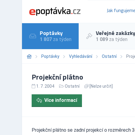
Jak fungujem
Poptávky
Veřejné zakázk
1 807
za týden
1 089
za týden
Poptávky
Vyhledávání
Ostatní
Proj
Projekční plátno
1. 7. 2004
Ostatní
[Nelze určit]
Více informací
Projekční plátno se zadní projekcí o rozměrech 