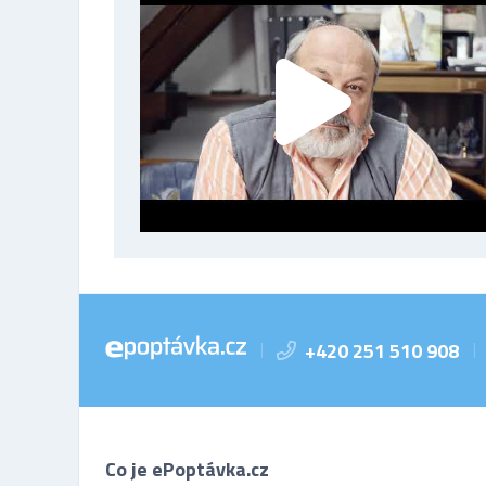
+420 251 510 908
|
|
Co je ePoptávka.cz