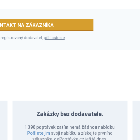
NTAKT NA ZÁKAZNÍKA
 registrovaný dodavatel,
přihlaste se
.
Zakázky bez dodavatele.
1 398 poptávek zatím nemá žádnou nabídku
.
Pošlete jim
svoji nabídku a získejte prvního
zákazníka z ePoptávka.cz ještě dnes.