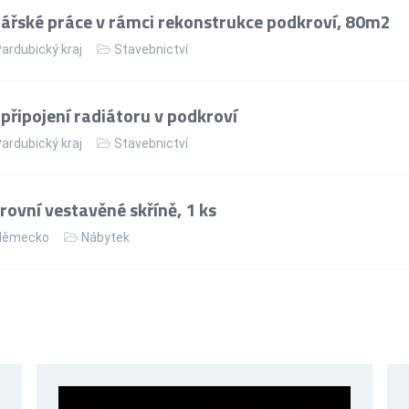
řské práce v rámci rekonstrukce podkroví, 80m2
ardubický kraj
Stavebnictví
řipojení radiátoru v podkroví
ardubický kraj
Stavebnictví
ovní vestavěné skříně, 1 ks
ěmecko
Nábytek