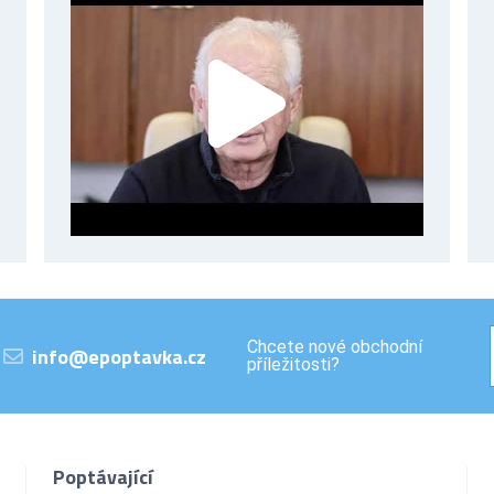
Chcete nové obchodní
info@epoptavka.cz
příležitosti?
Poptávající