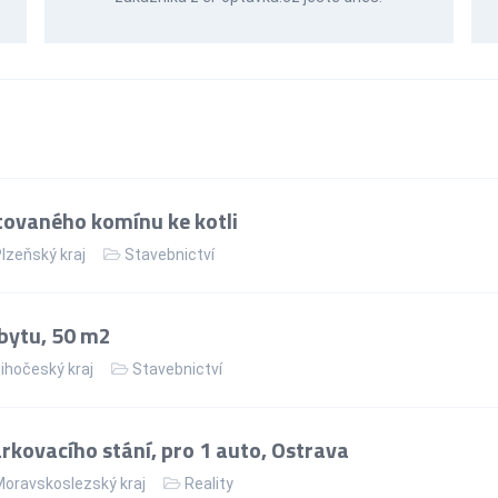
ovaného komínu ke kotli
lzeňský kraj
Stavebnictví
bytu, 50 m2
ihočeský kraj
Stavebnictví
kovacího stání, pro 1 auto, Ostrava
oravskoslezský kraj
Reality