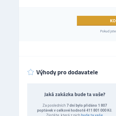
KO
Pokud jste
Výhody pro dodavatele
Jaká zakázka bude ta vaše?
Za posledních
7 dní bylo přidáno 1 807
poptávek v celkové hodnotě 411 801 000 Kč
.
Zjistěte, která z nich
bude ta vaše
.