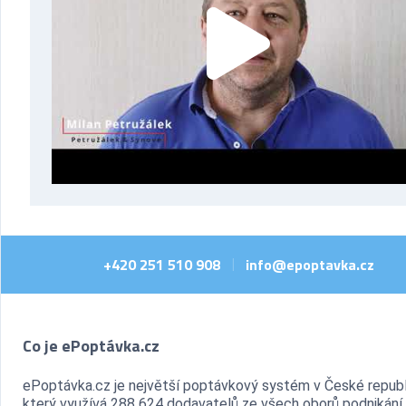
+420 251 510 908
info@epoptavka.cz
|
Co je ePoptávka.cz
ePoptávka.cz je největší poptávkový systém v České republ
který využívá 288 624 dodavatelů ze všech oborů podnikání.