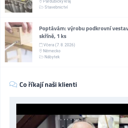
Pardubický kraj
Stavebnictví
Poptávám: výrobu podkrovní vesta
skříně, 1 ks
Včera (7. 8. 2026)
Německo
Nábytek
Co říkají naši klienti