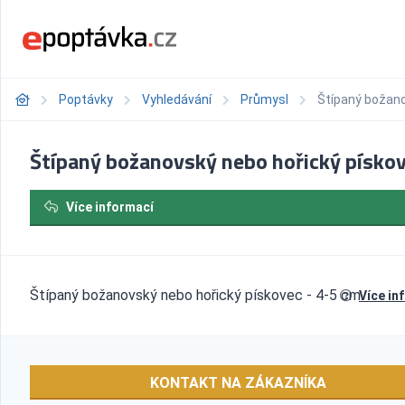
Poptávky
Vyhledávání
Průmysl
Štípaný božano
Štípaný božanovský nebo hořický písko
Více informací
Štípaný božanovský nebo hořický pískovec - 4-5 cm.
Více in
KONTAKT NA ZÁKAZNÍKA