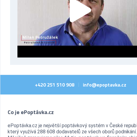
+420 251 510 908
info@epoptavka.cz
|
Co je ePoptávka.cz
ePoptávka.cz je největší poptávkový systém v České republ
který využívá 288 608 dodavatelů ze všech oborů podnikání.