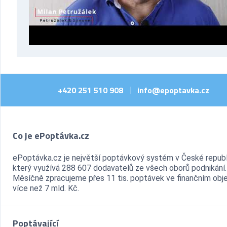
+420 251 510 908
info@epoptavka.cz
|
Co je ePoptávka.cz
ePoptávka.cz je největší poptávkový systém v České republ
který využívá 288 607 dodavatelů ze všech oborů podnikání.
Měsíčně zpracujeme přes 11 tis. poptávek ve finančním ob
více než 7 mld. Kč.
Poptávající