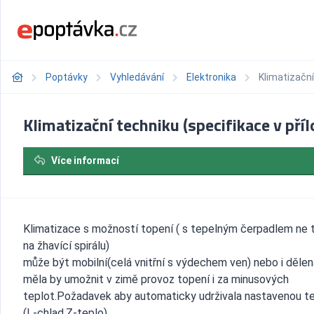
Poptávky
Vyhledávání
Elektronika
Klimatizační
Klimatizační techniku (specifikace v příl
Více informací
Klimatizace s možností topení ( s tepelným čerpadlem ne 
na žhavící spirálu)
může být mobilní(celá vnitřní s výdechem ven) nebo i dělen
měla by umožnit v zimě provoz topení i za minusových
teplot.Požadavek aby automaticky udrživala nastavenou t
(L-chlad,Z-teplo)