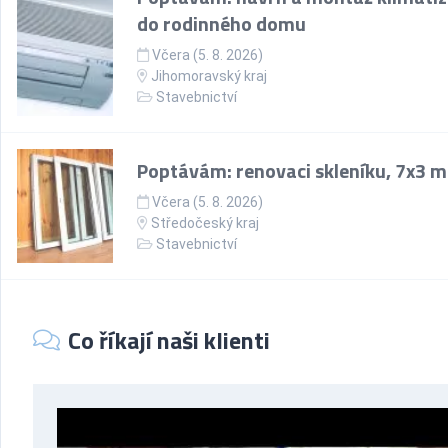
do rodinného domu
Včera (5. 8. 2026)
Jihomoravský kraj
Stavebnictví
Poptávám: renovaci skleníku, 7x3 m
Včera (5. 8. 2026)
Středočeský kraj
Stavebnictví
Co říkají naši klienti