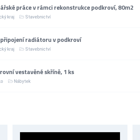
řské práce v rámci rekonstrukce podkroví, 80m2
cký kraj
Stavebnictví
řipojení radiátoru v podkroví
cký kraj
Stavebnictví
ovní vestavěné skříně, 1 ks
ko
Nábytek