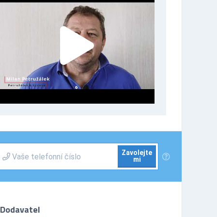
Zavolejte
mi
Dodavatel