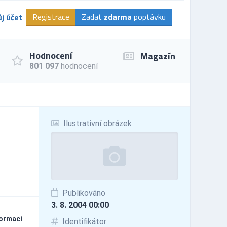
Registrace
Zadat
zdarma
poptávku
j účet
Hodnocení
Magazín
801 097
hodnocení
Ilustrativní obrázek
Publikováno
3. 8. 2004 00:00
formací
Identifikátor