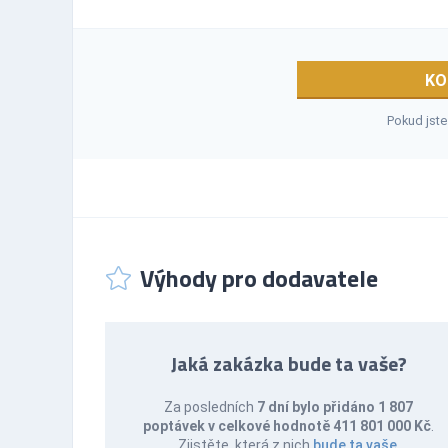
KO
Pokud jste
Výhody pro dodavatele
Jaká zakázka bude ta vaše?
Za posledních
7 dní bylo přidáno 1 807
poptávek v celkové hodnotě 411 801 000 Kč
.
Zjistěte, která z nich
bude ta vaše
.