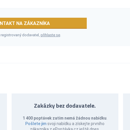
NTAKT NA ZÁKAZNÍKA
 registrovaný dodavatel,
přihlaste se
.
Zakázky bez dodavatele.
1 400 poptávek zatím nemá žádnou nabídku
.
Pošlete jim
svoji nabídku a získejte prvního
zákazníka z ePoptávka.cz ještě dnes.