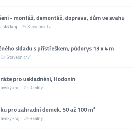
ení - montáž, demontáž, doprava, dům ve svahu
eský kraj
Stavebnictví
ného skladu s přístřeškem, půdorys 13 x 4 m
Stavebnictví
áže pro uskladnění, Hodonín
avský kraj
Reality
ku pro zahradní domek, 50 až 100 m²
avský kraj
Reality