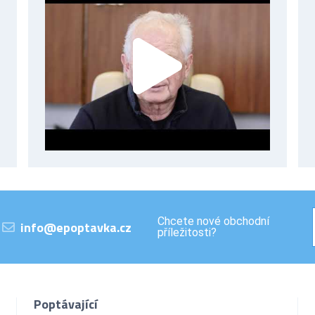
Chcete nové obchodní
info@epoptavka.cz
příležitosti?
Poptávající