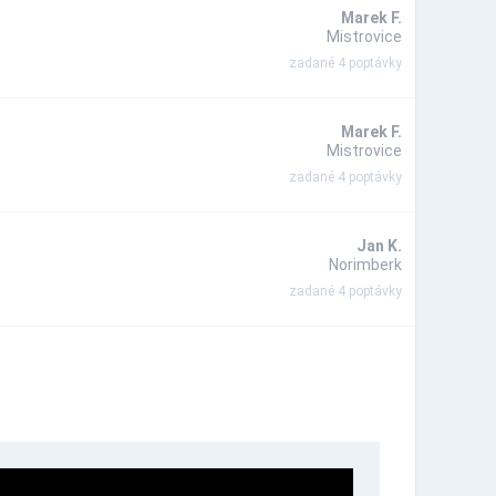
Marek F.
Mistrovice
zadané 4 poptávky
Marek F.
Mistrovice
zadané 4 poptávky
Jan K.
Norimberk
zadané 4 poptávky