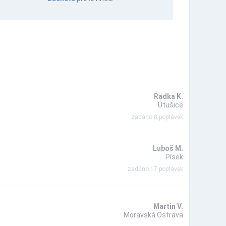
Radka K.
Útušice
zadáno 8 poptávek
Luboš M.
Písek
zadáno 17 poptávek
Martin V.
Moravská Ostrava