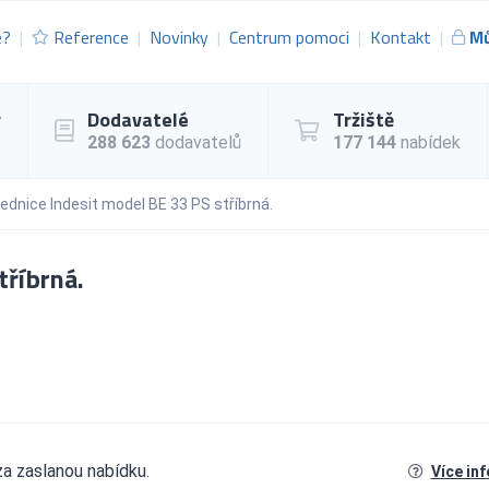
e?
Reference
Novinky
Centrum pomoci
Kontakt
Mů
y
Dodavatelé
Tržiště
288 623
dodavatelů
177 144
nabídek
ednice Indesit model BE 33 PS stříbrná.
tříbrná.
za zaslanou nabídku.
Více in