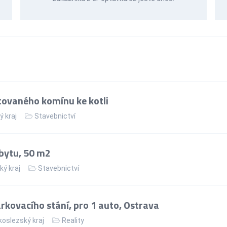
ovaného komínu ke kotli
ý kraj
Stavebnictví
bytu, 50 m2
ký kraj
Stavebnictví
kovacího stání, pro 1 auto, Ostrava
oslezský kraj
Reality