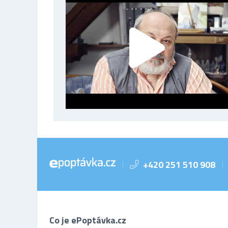
+420 251 510 908
|
|
Co je ePoptávka.cz