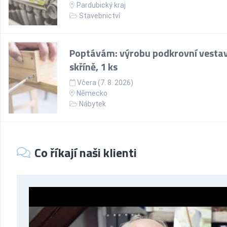
Pardubický kraj
Stavebnictví
Poptávám: výrobu podkrovní vesta
skříně, 1 ks
Včera (7. 8. 2026)
Německo
Nábytek
Co říkají naši klienti