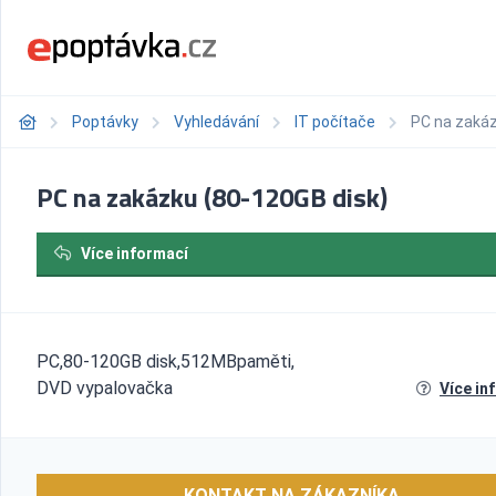
Poptávky
Vyhledávání
IT počítače
PC na zakáz
PC na zakázku (80-120GB disk)
Více informací
PC,80-120GB disk,512MBpaměti,
DVD vypalovačka
Více in
KONTAKT NA ZÁKAZNÍKA