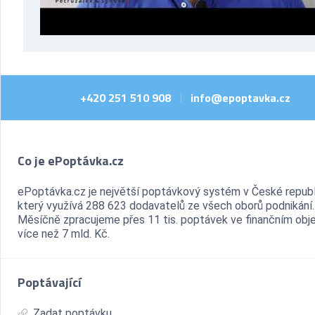
+420 251 510 908
info@epoptavka.cz
|
Co je ePoptávka.cz
ePoptávka.cz je největší poptávkový systém v České republ
který využívá 288 623 dodavatelů ze všech oborů podnikání.
Měsíčně zpracujeme přes 11 tis. poptávek ve finančním ob
více než 7 mld. Kč.
Poptávající
Zadat poptávku