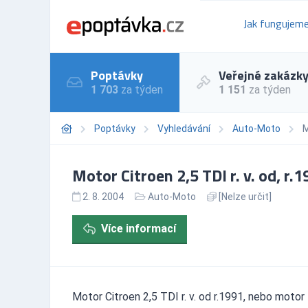
Jak fungujem
Poptávky
Veřejné zakázk
1 703
za týden
1 151
za týden
Poptávky
Vyhledávání
Auto-Moto
M
Motor Citroen 2,5 TDI r. v. od, r
2. 8. 2004
Auto-Moto
[Nelze určit]
Více informací
Motor Citroen 2,5 TDI r. v. od r.1991, nebo motor