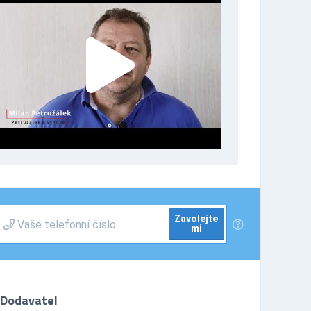
Zavolejte
mi
Dodavatel