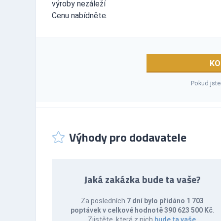
výroby nezáleží
Cenu nabídněte.
KO
Pokud jste
Výhody pro dodavatele
Jaká zakázka bude ta vaše?
Za posledních
7 dní bylo přidáno 1 703
poptávek v celkové hodnotě 390 623 500 Kč
.
Zjistěte, která z nich
bude ta vaše
.