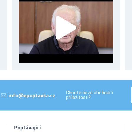
Chcete nové obchodní
info@epoptavka.cz
příležitosti?
Poptávající