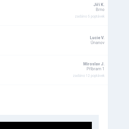
Jiří K.
Brno
zadáno 5 poptávek
Lucie V.
Únanov
Miroslav J.
Příbram 1
zadáno 12 poptávek