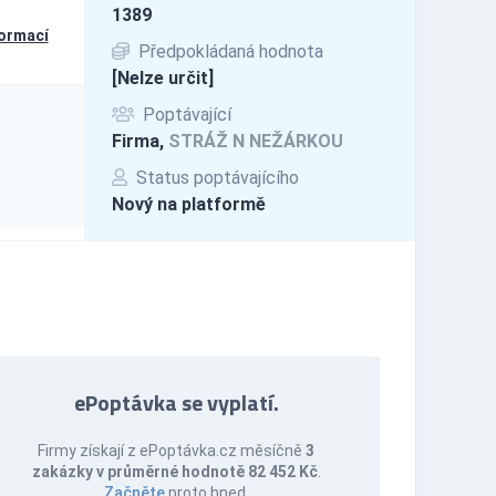
1389
formací
Předpokládaná hodnota
[Nelze určit]
Poptávající
Firma,
STRÁŽ N NEŽÁRKOU
Status poptávajícího
Nový na platformě
ePoptávka se vyplatí.
Firmy získají z ePoptávka.cz měsíčně
3
zakázky v průměrné hodnotě 82 452 Kč
.
Začněte
proto hned.