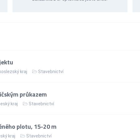
jektu
oslezský kraj
Stavebnictví
dičským průkazem
eský kraj
Stavebnictví
ěného plotu, 15-20 m
ský kraj
Stavebnictví