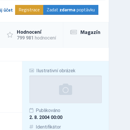
Registrace
Zadat
zdarma
poptávku
j účet
Hodnocení
Magazín
799 981
hodnocení
Ilustrativní obrázek
Publikováno
2. 8. 2004 00:00
Identifikátor