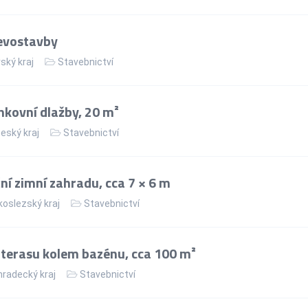
evostavby
ský kraj
Stavebnictví
kovní dlažby, 20 m²
eský kraj
Stavebnictví
ní zimní zahradu, cca 7 × 6 m
oslezský kraj
Stavebnictví
terasu kolem bazénu, cca 100 m²
hradecký kraj
Stavebnictví