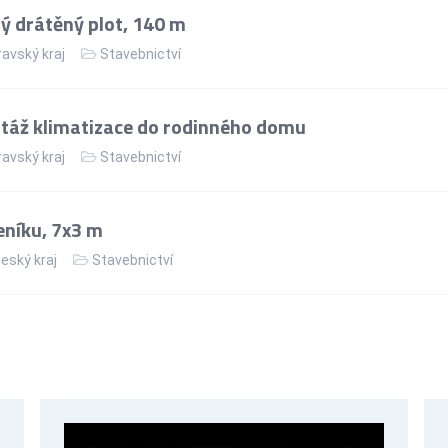
 drátěný plot, 140 m
avský kraj
Stavebnictví
táž klimatizace do rodinného domu
avský kraj
Stavebnictví
eníku, 7x3 m
eský kraj
Stavebnictví