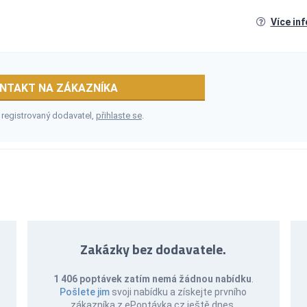
Více in
NTAKT NA ZÁKAZNÍKA
 registrovaný dodavatel,
přihlaste se
.
Zakázky bez dodavatele.
1 406 poptávek zatím nemá žádnou nabídku
.
Pošlete jim
svoji nabídku a získejte prvního
zákazníka z ePoptávka.cz ještě dnes.