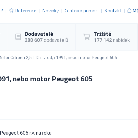
e?
Reference
Novinky
Centrum pomoci
Kontakt
Mů
y
Dodavatelé
Tržiště
288 607
dodavatelů
177 142
nabídek
otor Citroen 2,5 TDI r. v. od, r.1991, nebo motor Peugeot 605
.1991, nebo motor Peugeot 605
 Peugeot 605 r.v. na roku