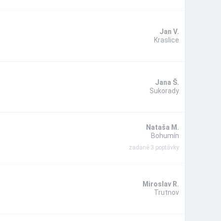
Jan V.
Kraslice
Jana Š.
Sukorady
Nataša M.
Bohumín
zadané 3 poptávky
Miroslav R.
Trutnov