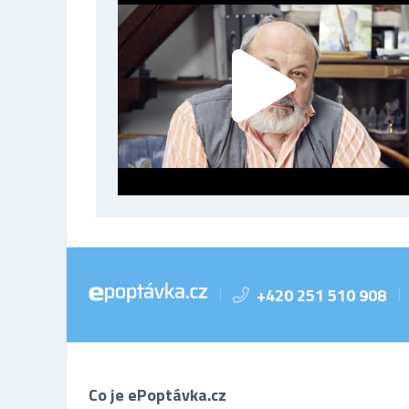
+420 251 510 908
|
|
Co je ePoptávka.cz