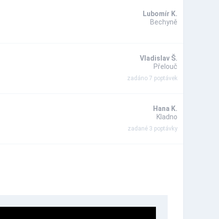
Lubomír K.
Bechyně
Vladislav Š.
Přelouč
zadáno 7 poptávek
Hana K.
Kladno
zadané 3 poptávky