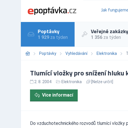
Jak fungujem
Poptávky
Veřejné zakázk
1 929
za týden
1 356
za týden
Poptávky
Vyhledávání
Elektronika
T
Tlumící vložky pro snížení hluku 
2. 8. 2004
Elektronika
[Nelze určit]
Více informací
Do vzduchotechnického rozvodů tlumící vložky pr