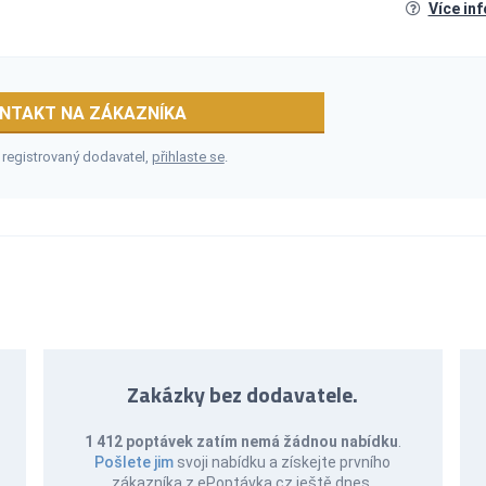
Více in
NTAKT NA ZÁKAZNÍKA
 registrovaný dodavatel,
přihlaste se
.
Zakázky bez dodavatele.
1 412 poptávek zatím nemá žádnou nabídku
.
Pošlete jim
svoji nabídku a získejte prvního
zákazníka z ePoptávka.cz ještě dnes.