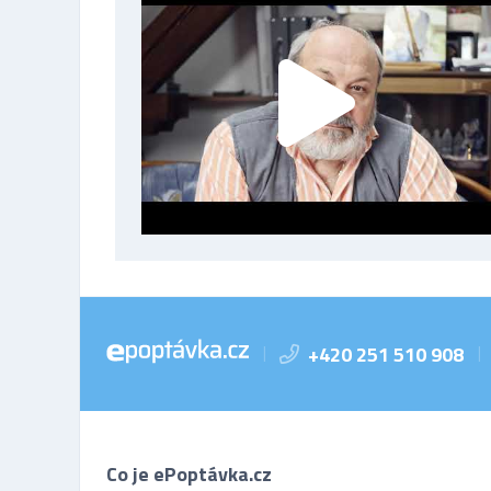
+420 251 510 908
|
|
Co je ePoptávka.cz