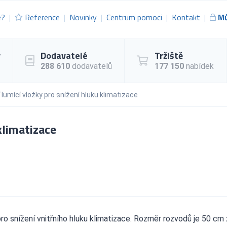
e?
Reference
Novinky
Centrum pomoci
Kontakt
Mů
y
Dodavatelé
Tržiště
288 610
dodavatelů
177 150
nabídek
lumící vložky pro snížení hluku klimatizace
klimatizace
o snížení vnitřního hluku klimatizace. Rozměr rozvodů je 50 cm 