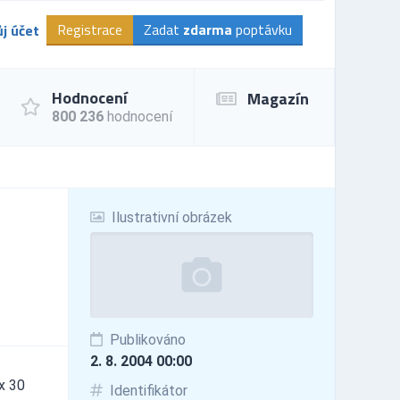
Registrace
Zadat
zdarma
poptávku
j účet
Hodnocení
Magazín
800 236
hodnocení
Ilustrativní obrázek
Publikováno
2. 8. 2004 00:00
x 30
Identifikátor