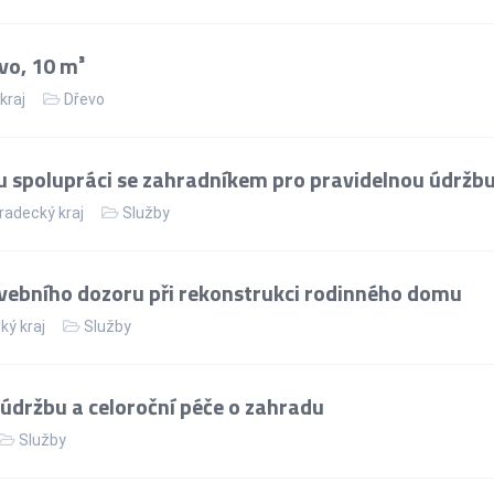
vo, 10 m³
kraj
Dřevo
spolupráci se zahradníkem pro pravidelnou údržb
radecký kraj
Služby
avebního dozoru při rekonstrukci rodinného domu
ký kraj
Služby
údržbu a celoroční péče o zahradu
Služby