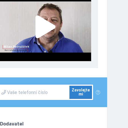
Zavolejte
mi
Dodavatel