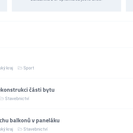
ský kraj
Sport
konstrukci části bytu
Stavebnictví
chu balkonů v paneláku
ský kraj
Stavebnictví