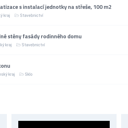
izace s instalací jednotky na střeše, 100 m2
ý kraj
Stavebnictví
dné stěny fasády rodinného domu
ký kraj
Stavebnictví
konu
ský kraj
Sklo