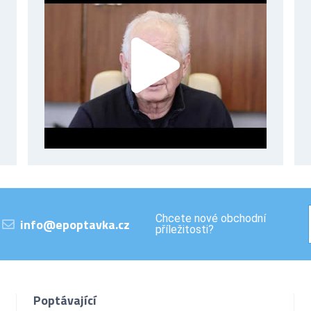
Chcete nové obchodní
info@epoptavka.cz
příležitosti?
Poptávající