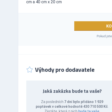
cm a 40 cm x 20 cm
KO
Pokud jste
Výhody pro dodavatele
Jaká zakázka bude ta vaše?
Za posledních
7 dní bylo přidáno 1 929
poptávek v celkové hodnotě 430 710 500 Kč
.
Zjistěte, která z nich
bude ta vaše
.