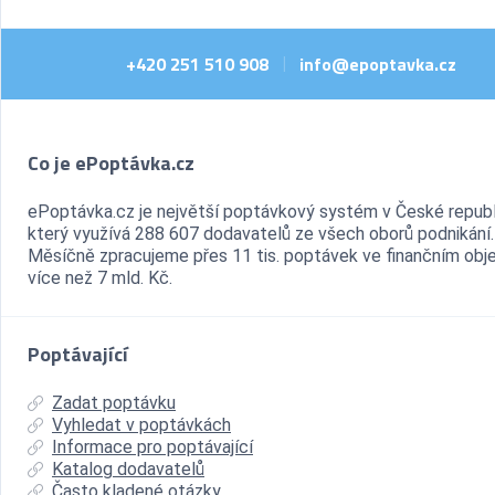
+420 251 510 908
info@epoptavka.cz
|
Co je ePoptávka.cz
ePoptávka.cz je největší poptávkový systém v České republ
který využívá 288 607 dodavatelů ze všech oborů podnikání.
Měsíčně zpracujeme přes 11 tis. poptávek ve finančním ob
více než 7 mld. Kč.
Poptávající
Zadat poptávku
Vyhledat v poptávkách
Informace pro poptávající
Katalog dodavatelů
Často kladené otázky