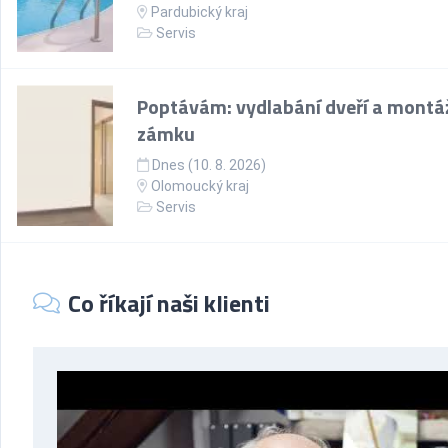
Pardubický kraj
Servis
Poptávám: vydlabání dveří a montá
zámku
Dnes (10. 8. 2026)
Olomoucký kraj
Servis
Co říkají naši klienti