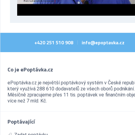
+420 251 510 908
info@epoptavka.cz
|
Co je ePoptávka.cz
ePoptávka.cz je největší poptávkový systém v České republ
který využívá 288 610 dodavatelů ze všech oborů podnikání.
Měsíčně zpracujeme přes 11 tis. poptávek ve finančním ob
více než 7 mld. Kč.
Poptávající
Zadat poptávku